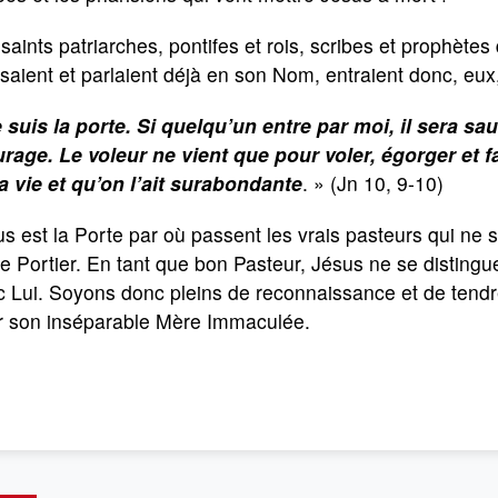
saints patriarches, pontifes et rois, scribes et prophète
saient et parlaient déjà en son Nom, entraient donc, eux,
 suis la porte. Si quelqu’un entre par moi, il sera sauv
urage. Le voleur ne vient que pour voler, égorger et fa
la vie et qu’on l’ait surabondante
. » (Jn 10, 9-10)
s est la Porte par où passent les vrais pasteurs qui ne 
le Portier. En tant que bon Pasteur, Jésus ne se distingue
c Lui. Soyons donc pleins de reconnaissance et de tendr
r son inséparable Mère Immaculée.