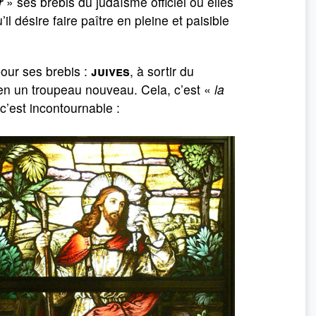
r
» ses brebis du judaïsme officiel où elles
il désire faire paître en pleine et paisible
our ses brebis :
juives
, à sortir du
 en un troupeau nouveau. Cela, c’est «
la
 c’est incontournable :