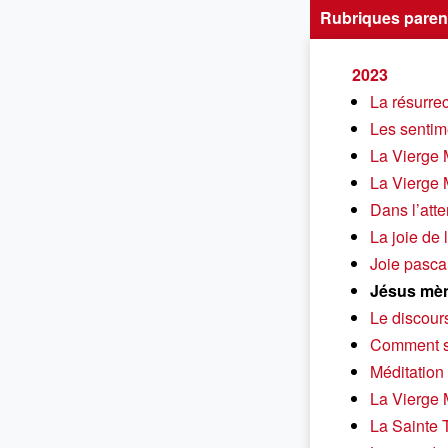
Rubriques paren
2023
La résurre
Les sentim
La Vierge 
La Vierge 
Dans l’atte
La joie de 
Joie pasca
Jésus mèn
Le discour
Comment se
Méditation
La Vierge M
La Sainte 