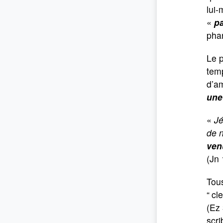
lui-
«
p
phar
Le p
temp
d’am
une
«
Jé
de 
ven
(Jn 
Tous
“
cl
(Ez 
scri