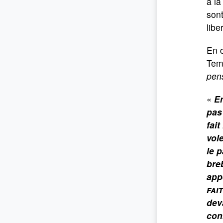
à la
sont
libe
En 
Temp
pens
«
En
pas
fait
vole
le p
breb
app
fai
deva
con