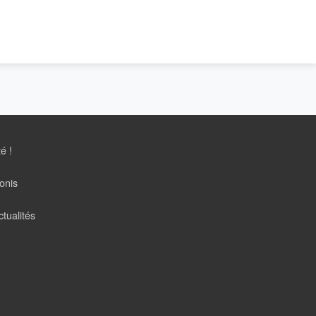
té !
onis
tualités