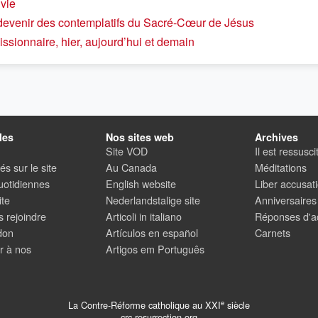
 vie
venir des contemplatifs du Sacré-Cœur de Jésus
missionnaire, hier, aujourd’hui et demain
les
Nos sites web
Archives
Site VOD
Il est ressusci
s sur le site
Au Canada
Méditations
uotidiennes
English website
Liber accusati
ite
Nederlandstalige site
Anniversaires
 rejoindre
Articoli in italiano
Réponses d'ac
don
Artículos en español
Carnets
r à nos
Artigos em Português
e
La Contre-Réforme catholique au XXI
siècle
crc-resurrection.org