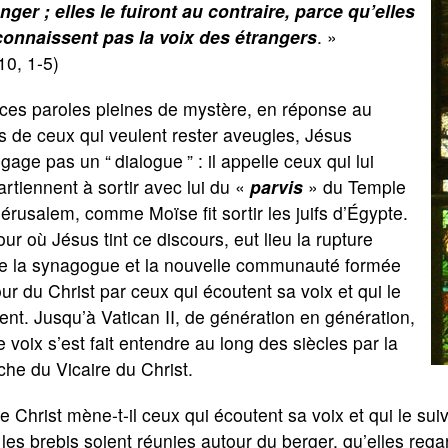
nger ; elles le fuiront au contraire, parce qu’elles
connaissent pas la voix des étrangers
. »
10, 1-5)
 ces paroles pleines de mystère, en réponse au
s de ceux qui veulent rester aveugles, Jésus
ngage pas un “
dialogue
” : il appelle ceux qui lui
rtiennent à sortir avec lui du «
parvis
» du Temple
érusalem, comme Moïse fit sortir les juifs d’Égypte.
our où Jésus tint ce discours, eut lieu la rupture
re la synagogue et la nouvelle communauté formée
ur du Christ par ceux qui écoutent sa voix et qui le
ent. Jusqu’à Vatican II, de génération en génération,
e voix s’est fait entendre au long des siècles par la
he du Vicaire du Christ.
e Christ mène-t-il ceux qui écoutent sa voix et qui le suiv
les brebis soient réunies autour du berger, qu’elles reg