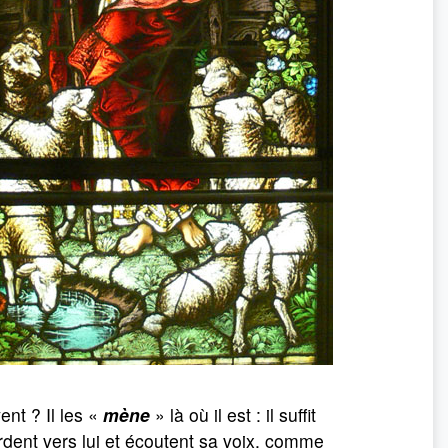
ent ? Il les «
mène
» là où il est : il suffit
ardent vers lui et écoutent sa voix, comme