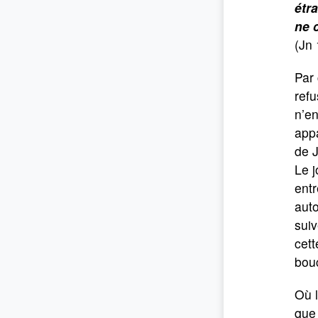
étra
ne 
(Jn 
Par
refu
n’e
appa
de J
Le j
ent
auto
suiv
cett
bouc
Où l
que 