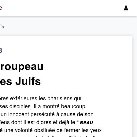
e
ifs
3
troupeau
es Juifs
res extérieures les pharisiens qui
 ses disciples. Il a montré beaucoup
e un innocent persécuté à cause de son
ens dont il est d’ores et déjà le “
beau
té une volonté obstinée de fermer les yeux