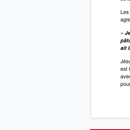
Les 
agis
«
Je
pât
ait 
Jésu
est 
ave
pou