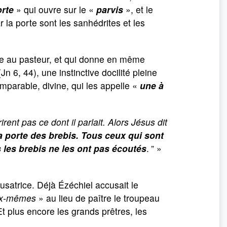
rte
» qui ouvre sur le «
parvis
», et le
r la porte sont les sanhédrites et les
vre au pasteur, et qui donne en même
n 6, 44), une instinctive docilité pleine
omparable, divine, qui les appelle «
une à
ent pas ce dont il parlait. Alors Jésus dit
s la porte des brebis. Tous ceux qui sont
 les brebis ne les ont pas écoutés
.
” »
usatrice. Déjà Ézéchiel accusait le
ux-mêmes
» au lieu de paître le troupeau
Et plus encore les grands prêtres, les