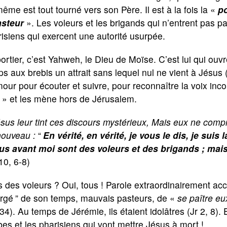
même est tout tourné vers son Père. Il est à la fois la «
po
asteur
». Les voleurs et les brigands qui n’entrent pas pa
isiens qui exercent une autorité usurpée.
ortier, c’est Yahweh, le Dieu de Moïse. C’est lui qui ou
s aux brebis un attrait sans lequel nul ne vient à Jésus (J
our pour écouter et suivre, pour reconnaître la voix inc
» et les mène hors de Jérusalem.
sus leur tint ces discours mystérieux, Mais eux ne comprir
nouveau :
“
En vérité, en vérité, je vous le dis, je sui
us avant moi sont des voleurs et des brigands ; mais
10, 6-8)
 des voleurs ? Oui, tous ! Parole extraordinairement acc
ergé
” de son temps, mauvais pasteurs, de «
se paître e
34). Au temps de Jérémie, ils étaient idolâtres (Jr 2, 8). 
bes et les pharisiens qui vont mettre Jésus à mort !