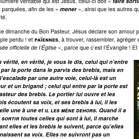
 lumière véritable qui est Jésus, celui-ci doit «
faire sorti
 parquées, afin de les «
mener
», ainsi que les autres qu’
rté.
ce dimanche du Bon Pasteur, Jésus déclare son amour p
le perdu ! et
païennes
, à trouver, rassembler, agréger
ée officielle de l’Église
», parce que c’est l’Évangile ! Et
 vérité, en vérité, je vous le dis, celui qui n’entre
 par la porte dans le parvis des brebis, mais en
 l’escalade par une autre voie, celui-là est un
ur et un brigand ; celui qui entre par la porte est
asteur des brebis. Le portier lui ouvre et les
is écoutent sa voix, et ses brebis à lui, il les
elle une à une et
il les mène dehors
. Quand il a
t sortir
toutes celles qui sont à lui, il marche
nt elles et les brebis le suivent, parce qu’elles
naissent sa voix. Elles ne suivront pas un