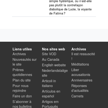
simple hystérique, ou n’est-elle
pas plutôt la contrefaçon
diabolique de Lucie, la voyante
de Fatima ?
Liens utiles
Nos sites web
Archives
Archives
Site VOD
Il est ressuscité
!
Nouveautés sur
Au Canada
le site
Méditations
English website
Prières
Liber
Nederlandstalige
quotidiennes
accusationis
site
Plan du site
Anniversaires
Articoli in
Pour nous
italiano
Réponses
rejoindre
d'actualités
Artículos en
Faire un don
español
Carnets
S’abonner à
Artigos em
nos bulletins
Português