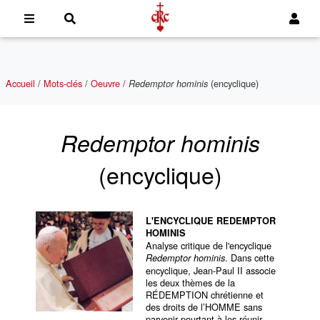
Accueil
/
Mots-clés
/
Oeuvre
/
(encyclique)
Redemptor hominis
Redemptor hominis
(encyclique)
L'ENCYCLIQUE REDEMPTOR
HOMINIS
Analyse critique de l'encyclique
. Dans cette
Redemptor hominis
encyclique, Jean-Paul II associe
les deux thèmes de la
RÉDEMPTION chrétienne et
des droits de l’HOMME sans
parvenir pourtant à les réunir