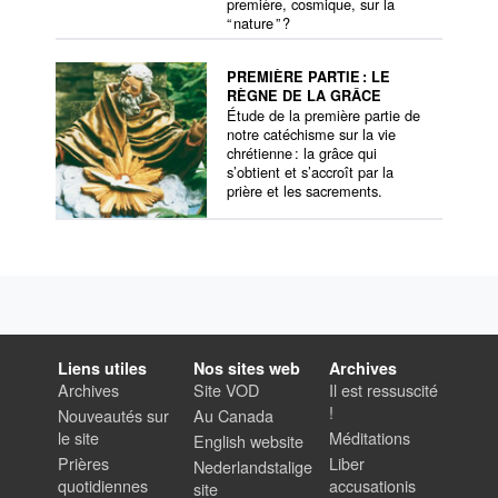
première, cosmique, sur la
“ nature ” ?
PREMIÈRE PARTIE : LE
RÈGNE DE LA GRÂCE
Étude de la première partie de
notre catéchisme sur la vie
chrétienne : la grâce qui
s’obtient et s’accroît par la
prière et les sacrements.
Liens utiles
Nos sites web
Archives
Archives
Site VOD
Il est ressuscité
!
Nouveautés sur
Au Canada
le site
Méditations
English website
Prières
Liber
Nederlandstalige
quotidiennes
accusationis
site