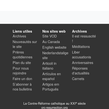
Liens utiles
Nos sites web
Archives
Archives
Site VOD
Il est ressuscité
!
Nouveautés sur
Au Canada
le site
Méditations
English website
Prières
Liber
Nederlandstalige
quotidiennes
accusationis
site
Plan du site
Anniversaires
Articoli in
Pour nous
italiano
Réponses
rejoindre
d'actualités
Artículos en
Faire un don
español
Carnets
S’abonner à
Artigos em
nos bulletins
Português
e
La Contre-Réforme catholique au XXI
siècle
crc-resurrection.org