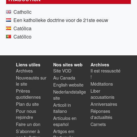
Catholic
Een katholieke doctrine voor de 21ste eeuw
Católica
Católico
Liens utiles
Nos sites web
Archives
Archives
Site VOD
Il est ressuscité
!
Nouveautés sur
Au Canada
le site
Méditations
English website
Prières
Liber
Nederlandstalige
quotidiennes
accusationis
site
Plan du site
Anniversaires
Articoli in
Pour nous
italiano
Réponses
rejoindre
d'actualités
Artículos en
Faire un don
español
Carnets
S’abonner à
Artigos em