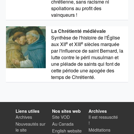
chrétienne, sans racisme ni
spoliations au profit des
vainqueurs !
La Chrétienté médiévale
Synthèse de l'histoire de l'Église
e
e
aux XII
et XIII
siècles marquée
par l'influence de saint Bernard, la
lutte contre le péril musulman et
une pléiade de saints qui font de
cette période une apogée des
temps de Chrétienté.
Liens utiles
Nos sites web
Archives
Archives
Site VOD
Il est ressuscité
!
Nouveautés sur
Au Canada
le site
Méditations
English website