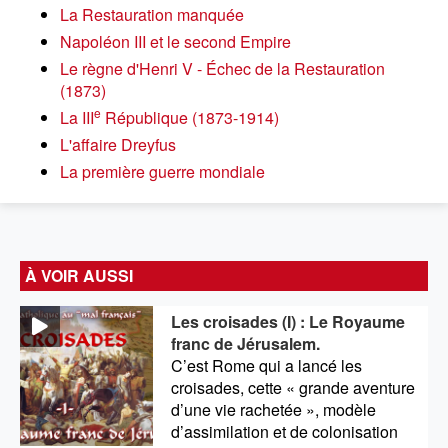
La Restauration manquée
Napoléon III et le second Empire
Le règne d'Henri V - Échec de la Restauration
(1873)
e
La III
République (1873-1914)
L'affaire Dreyfus
La première guerre mondiale
À VOIR AUSSI
Les croisades
(I) : Le Royaume
franc de Jérusalem.
C’est Rome qui a lancé les
croisades, cette « grande aventure
d’une vie rachetée », modèle
d’assimilation et de colonisation