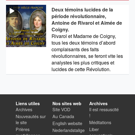
Deux témoins lucides de la
période révolutionnaire,
Antoine de Rivarol et Aimée de
Coigny.
Rivarol et Madame de Coigny,
tous les deux témoins d’abord
complaisants des faits
révolutionnaires, se feront vite les
analystes les plus critiques et
lucides de cette Révolution.
Liens utiles
Nos sites web
Archives
Archives
Site VOD
Il est ressuscité
!
Nouveautés sur
Au Canada
le site
Méditations
English website
Prières
Liber
Nederlandstalige