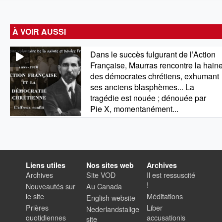
À VOIR AUSSI
Dans le succès fulgurant de l’Action
Française, Maurras rencontre la hain
des démocrates chrétiens, exhumant
ses anciens blasphèmes... La
tragédie est nouée ; dénouée par
Pie X, momentanément...
Liens utiles
Nos sites web
Archives
Archives
Site VOD
Il est ressuscité
!
Nouveautés sur
Au Canada
le site
Méditations
English website
Prières
Liber
Nederlandstalige
quotidiennes
accusationis
site