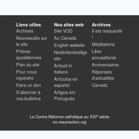
Liens utiles
Nos sites web
Archives
Archives
Site VOD
Il est ressuscité
!
Nouveautés sur
Au Canada
le site
Méditations
English website
Prières
Liber
Nederlandstalige
quotidiennes
accusationis
site
Plan du site
Anniversaires
Articoli in
Pour nous
italiano
Réponses
rejoindre
d'actualités
Artículos en
Faire un don
español
Carnets
S’abonner à
Artigos em
nos bulletins
Português
e
La Contre-Réforme catholique au XXI
siècle
crc-resurrection.org