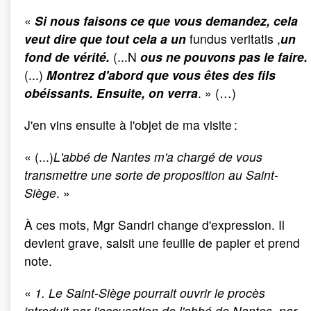
«
Si nous faisons ce que vous demandez, cela
veut dire que tout cela a un
fundus veritatis ,
un
fond de vérité.
(...N
ous ne pouvons pas le faire.
(...)
Montrez d'abord que vous êtes des fils
obéissants. Ensuite, on verra
. » (…)
J'en vins ensuite à l'objet de ma visite :
« (...)
L'abbé de Nantes m'a chargé de vous
transmettre une sorte de proposition au Saint-
Siège
. »
À ces mots, Mgr Sandri change d'expression. Il
devient grave, saisit une feuille de papier et prend
note.
«
1.
Le Saint-Siège pourrait ouvrir le procès
introduit par l'accusation de l'abbé de Nantes, par