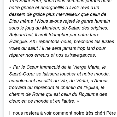
Très Saint Père, nous nous sommes perdus dans
notre gnose et enorgueillis d'avoir rêvé d'un
dessein de grâce plus merveilleux que celui de
Dieu même
! Nous avons rejeté le genre humain
sous le joug du Menteur, du Satan des origines.
Aujourd'hui, il croit triompher par notre faux
Évangile. Ah ! repentons-nous, prêchons les justes
voies du salut
! Il ne sera jamais trop tard pour
réparer nos erreurs et nos extravagances
.
«
Par le Cœur Immaculé de la Vierge Marie, le
Sacré-Cœur se laissera toucher et notre monde,
humblement assoiffé de Vie, de Vérité, d'Amour,
trouvera ou reprendra le chemin de l'Église, le
chemin de Rome qui est celui du Royaume des
cieux en ce monde et en l'autre
. »
Il nous restera à voir comment notre très chéri Père