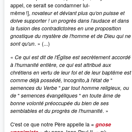
appel, ce serait se condamner lui-
même !],
novateur et déviant plus qu'on puisse et
doive supporter
! un progrès dans l'audace et dans
la fusion des contradictoires en une proposition
gnostique du mystère de l'homme et de Dieu qui ne
sont qu'un
. » (...)
«
Ce qui est dit de l'Église est secrètement accordé
à l'humanité entière, ce qui est attribué aux
chrétiens en vertu de leur foi et de leur baptême est
comme déjà possédé,
incognito,
à l'état de
"
semences du Verbe
"
par tout homme religieux, ou
de
"
semences évangéliques
"
en toute âme de
bonne volonté préoccupée du bien de ses
semblables et du progrès de l'humanité
. »
C'est ce que notre Père appelle la
«
gnose
unanimiste
»
du pape Jean-Paul II, «
où