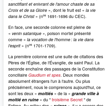
sanctifiant et enivrant de l'amour chaste de sa
Croix et de sa Gloire
», dont le fruit est «
la vie
os
dans le Christ
» (n
1691-1696 du CEC).
En face, une seconde colonne est pleine de
«
venin satanique
», poison mortel présenté
comme «
la vocation de l'homme : la vie dans
os
l'esprit
» (n
1701-1709).
La première colonne est une suite de citations des
Pères de l'Église, de l'Évangile, de saint Paul. La
seconde enchaîne des passages de la Constitution
conciliaire
Gaudium et spes
. Deux mondes
absolument étrangers l'un à l'autre. Ou plus
précisément, nous le comprenons aujourd'hui, ce
sont les deux «
moitiés
» de la «
grande ville à
moitié en ruine
» du "
troisième Secret
" de
Fatima. Au milieu des «
ruines
», il y a encore des