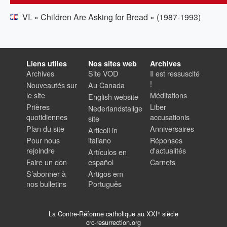
VI. « Children Are Asking for Bread » (1987-1993)
Liens utiles
Nos sites web
Archives
Archives
Site VOD
Il est ressuscité
!
Nouveautés sur
Au Canada
le site
Méditations
English website
Prières
Liber
Nederlandstalige
quotidiennes
accusationis
site
Plan du site
Anniversaires
Articoli in
Pour nous
italiano
Réponses
rejoindre
d'actualités
Artículos en
Faire un don
español
Carnets
S’abonner à
Artigos em
nos bulletins
Português
e
La Contre-Réforme catholique au XXI
siècle
crc-resurrection.org