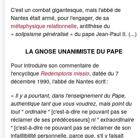
C'est un combat gigantesque, mais l'abbé de
Nantes était armé, pour l'engager, de sa
métaphysique relationnelle
, antithèse du
«
solipsisme généralisé
» du pape Jean-Paul II. (...)
LA GNOSE UNANIMISTE DU PAPE
Pour introduire son commentaire de
l'encyclique
Redemptoris missio
, datée du 7
décembre 1990, l'abbé de Nantes écrit :
«
Il y a pourtant, dans l'enseignement du Pape,
authentique tant que vous voudrez, mais point du
tout
"
ordinaire
" [c'est-à-dire ne pouvant pas se
réclamer de ses prédécesseurs]
ni
"
extraordinaire
" [c'est-à-dire ne pouvant pas se réclamer de son
infaillibilité personnelle, parce que, s'il y faisait