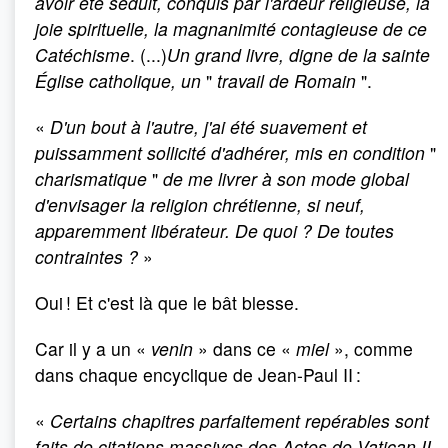
avoir été séduit, conquis par l'ardeur religieuse, la
joie spirituelle, la magnanimité contagieuse de ce
Catéchisme
. (...)
Un grand livre, digne de la sainte
Église catholique, un
"
travail de Romain
".
«
D'un bout à l'autre, j'ai été suavement et
puissamment sollicité d'adhérer, mis en condition
"
charismatique
"
de me livrer à son mode global
d'envisager la religion chrétienne, si neuf,
apparemment libérateur. De quoi
? De toutes
contraintes
?
»
Oui ! Et c'est là que le bât blesse.
Car il y a un «
venin
» dans ce «
miel
», comme
dans chaque encyclique de Jean-Paul II :
«
Certains chapitres parfaitement repérables sont
faits de citations massives des Actes de Vatican II