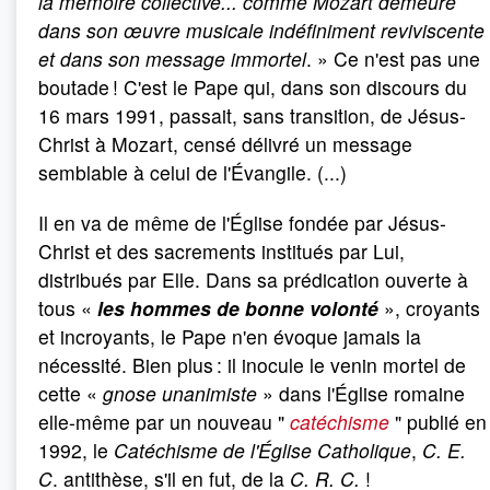
la mémoire collective... comme Mozart demeure
dans son œuvre musicale indéfiniment reviviscente
et dans son message immortel
. » Ce n'est pas une
boutade ! C'est le Pape qui, dans son discours du
16 mars 1991, passait, sans transition, de Jésus-
Christ à Mozart, censé délivré un message
semblable à celui de l'Évangile. (...)
Il en va de même de l'Église fondée par Jésus-
Christ et des sacrements institués par Lui,
distribués par Elle. Dans sa prédication ouverte à
tous «
les hommes de bonne volonté
», croyants
et incroyants, le Pape n'en évoque jamais la
nécessité. Bien plus : il inocule le venin mortel de
cette «
gnose unanimiste
» dans l'Église romaine
elle-même par un nouveau "
catéchisme
" publié en
1992, le
Catéchisme de l'Église Catholique
,
C.
E.
C
. antithèse, s'il en fut, de la
C.
R.
C.
!