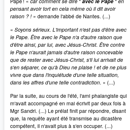
Pape ! «
car comment se dire
"
avec le Pape
"
en
pensant avoir tort en cela même où il dit avoir
raison
?
!
» demande l'abbé de Nantes. (...)
«
Soyons sérieux. L'important n'est pas d'être avec
le Pape. Être avec le Pape n'a d'autre raison que
d'être ainsi, par lui, avec Jésus-Christ. Être contre
le Pape n'aurait jamais d'autre raison concevable
que de rester avec Jésus-Christ, s'il lui arrivait de
s'en séparer, ce qu'à Dieu ne plaise
! et de ne plus
vivre que dans l'inquiétude d'une telle situation,
dans les affres d'une telle contradiction
. » (...)
Par la suite, au cours de l'été, l'ami phalangiste qui
m'avait accompagné en mai écrivit par deux fois à
Mgr Sandri. (...) Le prélat finit par répondre, disant
que, la requête ayant été transmise au dicastère
compétent, il n'avait plus à s'en occuper. (...)