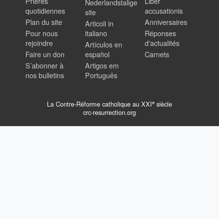
Prières
Liber
Nederlandstalige
quotidiennes
accusationis
site
Plan du site
Anniversaires
Articoli in
Pour nous
italiano
Réponses
rejoindre
d'actualités
Artículos en
Faire un don
español
Carnets
S’abonner à
Artigos em
nos bulletins
Português
e
La Contre-Réforme catholique au XXI
siècle
crc-resurrection.org