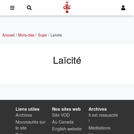
Accueil
/
Mots-clés
/
Sujet
/
Laïcité
Laïcité
Liens utiles
Nos sites web
Archives
Archives
Site VOD
Il est ressuscité
!
Nouveautés sur
Au Canada
le site
Méditations
English website