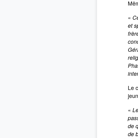
Mêm
«
Ce
et s
frèr
cond
Géra
reli
Phal
inte
Le c
jeu
«
Le
pass
de q
de b