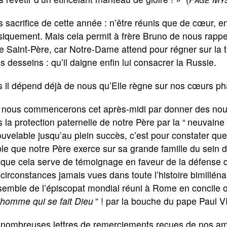
 sacrifice de cette année : n’être réunis que de cœur, en
siquement. Mais cela permit à frère Bruno de nous rappe
e Saint-Père, car Notre-Dame attend pour régner sur la
s desseins : qu’il daigne enfin lui consacrer la Russie.
 il dépend déjà de nous qu’Elle règne sur nos cœurs pha
i nous commencerons cet après-midi par donner des nouv
 la protection paternelle de notre Père par la “
neuvaine
uvelable jusqu’au plein succès, c’est pour constater qu
ble que notre Père exerce sur sa grande famille du sein d
 que cela serve de témoignage en faveur de la défense de 
circonstances jamais vues dans toute l’histoire bimillénai
nsemble de l’épiscopat mondial réuni à Rome en concile
’homme qui se fait Dieu
” ! par la bouche du pape Paul VI
 nombreuses lettres de remerciements reçues de nos am