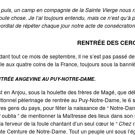
 puis, un camp en compagnie de la Sainte Vierge nous r
oute chose. Je l’ai toujours entendu, mais ce n’est qu’à pr
ordial de répéter chaque jour notre acte de consécratio
RENTRÉE DES CER
ant tout ce mois de septembre, il ne s’est pas passé d
le aux quatre coins de la France, toujours sous la banni
TRÉE ANGEVINE AU PUY-NOTRE-DAME.
t en Anjou, sous la houlette des frères de Magé, que dé
itionnel pèlerinage de rentrée au Puy-Notre-Dame, le 6
es gens du pays, pour fêter la naissance de “
Notre-Da
“
oublia
” de mentionner la Maîtresse des lieux dans s
la ferveur de la foule chantant d’un seul cœur le “
Chez n
te Ceinture de Notre-Dame. Tout un peuple uni sous l’é