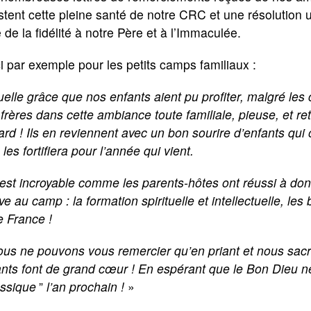
stent cette pleine santé de notre CRC et une résolution u
 de la fidélité à notre Père et à l’Immaculée.
i par exemple pour les petits camps familiaux :
elle grâce que nos enfants aient pu profiter, malgré le
frères dans cette ambiance toute familiale, pieuse, et r
rd ! Ils en reviennent avec un bon sourire d’enfants qui o
 les fortifiera pour l’année qui vient.
est incroyable comme les parents-hôtes ont réussi à donn
ve au camp : la formation spirituelle et intellectuelle, le
e France !
us ne pouvons vous remercier qu’en priant et nous sacrif
nts font de grand cœur ! En espérant que le Bon Dieu n
assique
”
l’an prochain !
»