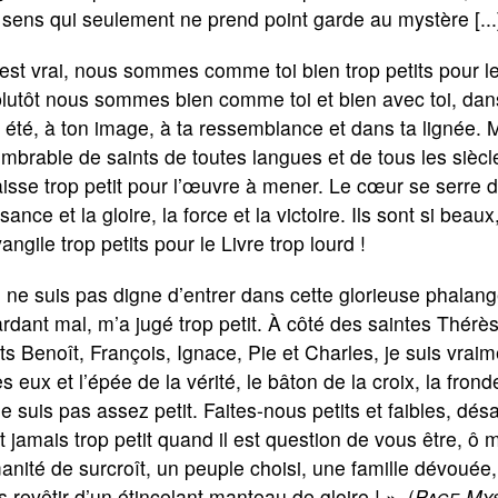
sens qui seulement ne prend point garde au mystère [...
est vrai, nous sommes comme toi bien trop petits pour l
lutôt nous sommes bien comme toi et bien avec toi, dans
t été, à ton image, à ta ressemblance et dans ta lignée
mbrable de saints de toutes langues et de tous les siècl
isse trop petit pour l’œuvre à mener. Le cœur se serre d
sance et la gloire, la force et la victoire. Ils sont si bea
angile trop petits pour le Livre trop lourd !
 ne suis pas digne d’entrer dans cette glorieuse phalang
rdant mal, m’a jugé trop petit. À côté des saintes Thérè
ts Benoît, François, Ignace, Pie et Charles, je suis vraim
s eux et l’épée de la vérité, le bâton de la croix, la fron
e suis pas assez petit. Faites-nous petits et faibles, 
t jamais trop petit quand il est question de vous être, 
nité de surcroît, un peuple choisi, une famille dévouée
 revêtir d’un étincelant manteau de gloire ! » (
Page My