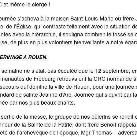
 et même le clergé !
ournée s’acheva à la maison Saint-Louis-Marie où frère
el de l’Église, qui contraste tellement avec la situation
ntes avec la hiérarchie, il souligna combien le fossé se 
lise, de plus en plus volontiers bienveillante à notre égar
ERINAGE A ROUEN.
semaine ne s’était pas écoulée que le 12 septembre, en
munautés de Frébourg retrouvaient la
CRC
normande à 
ecours qui domine la ville de Rouen, pour une journée 
endard de sainte Jeanne d’Arc. Journée qui s’ouvrit par 
mée par nos plus beaux chants.
 sortie de la messe, le groupe de nos pèlerins se rendi
nneur de la Sainte de la Patrie, dont frère Benoît rappela qu
eté de l’archevêque de l’époque, Mgr Thomas – adversair