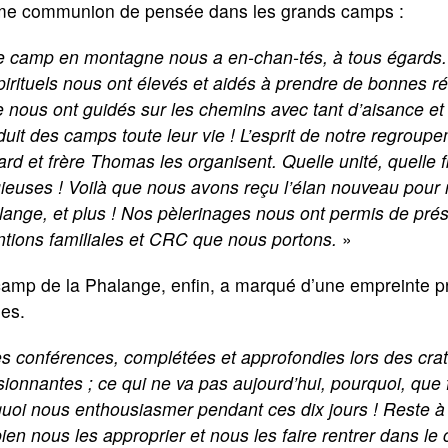
e communion de pensée dans les grands camps :
 camp en montagne nous a en-chan-tés, à tous égards. 
pirituels nous ont élevés et aidés à prendre de bonnes r
e nous ont guidés sur les chemins avec tant d’aisance et d
uit des camps toute leur vie ! L’esprit de notre regroupe
rd et frère Thomas les organisent. Quelle unité, quelle f
gieuses ! Voilà que nous avons reçu l’élan nouveau pour 
ange, et plus ! Nos pèlerinages nous ont permis de prése
ntions familiales et CRC que nous portons.
»
amp de la Phalange, enfin, a marqué d’une empreinte pr
nes.
s conférences, complétées et approfondies lors des cratè
ionnantes ; ce qui ne va pas aujourd’hui, pourquoi, que f
uoi nous enthousiasmer pendant ces dix jours ! Reste à 
ien nous les approprier et nous les faire rentrer dans le 