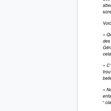
atte
sûre
Voic
«
Qu
des 
Géra
cela
«
C’
trou
bell
«
No
enfa
“
cl