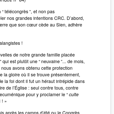
 “
télécongrès
”, et non pas
ler nos grandes intentions CRC. D’abord,
 terre que son cœur cède au Sien, adhère
langistes !
elles de notre grande famille placée
” qui est plutôt une “
neuvaine
”... de mois,
e nous avons obtenu cette protection
e la gloire où il se trouve présentement,
la foi dont il fut un héraut intrépide dans
re de l’Église : seul contre tous, contre
 œcuménique pour y proclamer le “
culte
 ! »
is après les camps d’été ou le Congrès