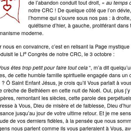
de l’abandon conduit tout droit, «
au temps d
notre CRC ! De quelque côté que l’on dévie, 
l’homme qui s’ouvre sous nos pas : à droite,
quiétisme d’hier, à gauche, proliférant dans 
umanisme moderne.
r nous en convaincre, c’est en relisant la Page mystiqu
e
oduisit le LI
Congrès de notre CRC, le 3 octobre :
ous êtes trop petit pour faire tout cela
”, m’a dit quelqu’u
es, de cette humble famille spirituelle engagée dans u
 ? Ô Saint Enfant Jésus, je crois qu’il Vous parlait à vous
e crèche de Bethléem en cette nuit de Noël. Oui, plus j’y
pères, remontant les siècles, cette parole des perpétue
resse à Vous, Dieu de misère et de faiblesse, Dieu d’humi
sance jusqu’au jour de votre ultime retour. Et je me sens
itude de vos derniers fidèles, à la pensée que nous so
 gens nous parlent comme ils vous parleraient à Vous, a