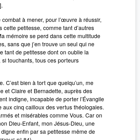
].
e combat à mener, pour l’œuvre à réussir,
 cette petitesse, comme tant d’autres
. Ma mémoire se perd dans cette multitude
es, sans que j’en trouve un seul qui ne
e tant de petitesse dont on oublie la
ux, si touchants, tous ces porteurs
e. C’est bien à tort que quelqu’un, me
se et Claire et Bernadette, auprès des
ent indigne, incapable de porter l’Évangile
de aux cinq cailloux des vertus théologales.
désarmés et misérables comme Vous. Car on
ô mon Dieu-Enfant, mon Jésus-Dieu, une
, digne enfin par sa petitesse même de
stique
n° 84)