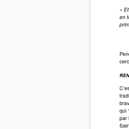
«
Et
en t
prim
Pend
cerc
REN
C’es
trad
brav
qui 
par 
Sain