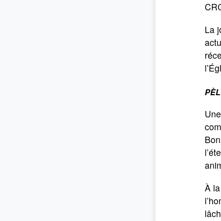
CRC
La j
actu
réce
l’Ég
PÈL
Une 
com
Bons
l’ét
ani
À la
l’ho
lâch