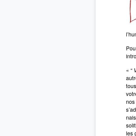
l’h
Pou
intr
« “
V
autr
tous
votr
nos 
s’ad
nais
sol
les