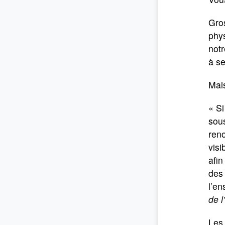
Gros
phy
notr
à se
Mais
« S
sous
reno
visi
afin
des 
l’e
de l
Les