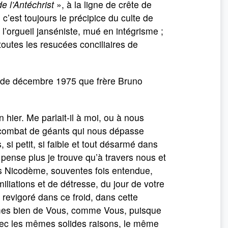
e l’Antéchrist
», à la ligne de crête de
c’est toujours le précipice du culte de
 l’orgueil janséniste, mué en intégrisme ;
toutes les resucées conciliaires de
e de décembre 1975 que frère Bruno
n hier. Me parlait-il à moi, ou à nous
n combat de géants qui nous dépasse
, si petit, si faible et tout désarmé dans
 pense plus je trouve qu’à travers nous et
ls Nicodème, souventes fois entendue,
liations et de détresse, du jour de votre
 revigoré dans ce froid, dans cette
mmes bien de Vous, comme Vous, puisque
vec les mêmes solides raisons, le même