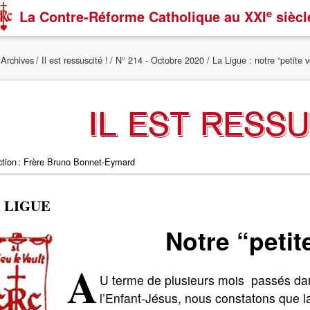
e
La Contre-Réforme Catholique
au XXI
siècl
/
Archives
/
Il est ressuscité !
/
N° 214 - Octobre 2020
/ La Ligue : notre “petite
IL EST RESSU
tion : Frère Bruno Bonnet-Eymard
 LIGUE
Notre “petit
A
U terme de plusieurs mois passés dans
l’Enfant-­Jésus, nous constatons que la 