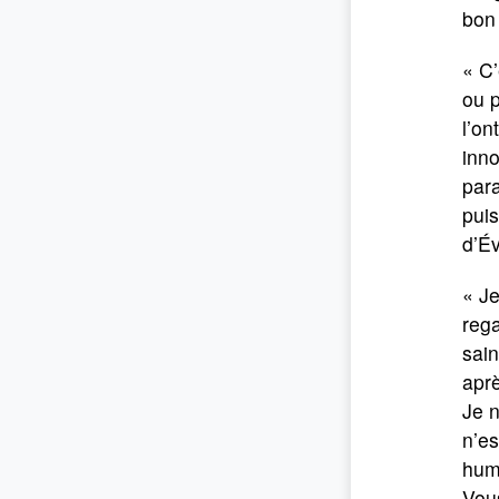
bon 
« C’
ou p
l’on
inno
para
puis
d’Év
« Je
rega
sain
aprè
Je n
n’es
huma
Vous