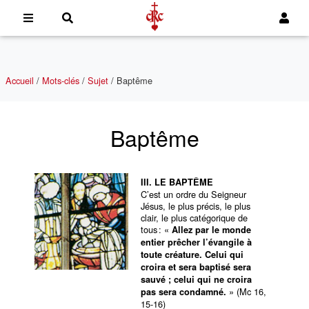
Accueil
/
Mots-clés
/
Sujet
/
Baptême
Baptême
III. LE BAPTÊME
C’est un ordre du Seigneur
Jésus, le plus précis, le plus
clair, le plus catégorique de
tous : «
Allez par le monde
entier prêcher l’évangile à
toute créature. Celui qui
croira et sera baptisé sera
sauvé ; celui qui ne croira
» (Mc 16,
pas sera condamné.
15-16)