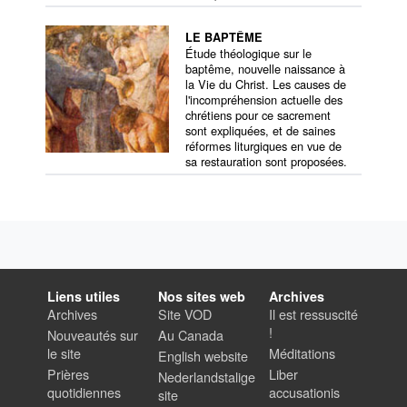
LE BAPTÊME
Étude théologique sur le
baptême, nouvelle naissance à
la Vie du Christ. Les causes de
l'incompréhension actuelle des
chrétiens pour ce sacrement
sont expliquées, et de saines
réformes liturgiques en vue de
sa restauration sont proposées.
Liens utiles
Nos sites web
Archives
Archives
Site VOD
Il est ressuscité
!
Nouveautés sur
Au Canada
le site
Méditations
English website
Prières
Liber
Nederlandstalige
quotidiennes
accusationis
site