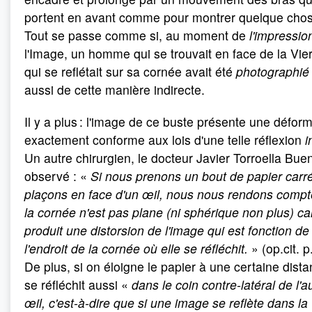
portent en avant comme pour montrer quelque chos
Tout se passe comme si, au moment de
l'impressi
l'Image, un homme qui se trouvait en face de la Vie
qui se reflétait sur sa cornée avait été
photographi
aussi de cette manière indirecte.
Il y a plus : l'image de ce buste présente une défor
exactement conforme aux lois d'une telle réflexion
i
Un autre chirurgien, le docteur Javier Torroella Buen
observé : «
Si nous prenons un bout de papier carré
plaçons en face d'un œil, nous nous rendons comp
la cornée n'est pas plane (ni sphérique non plus) car
produit une distorsion de l'image qui est fonction de
l'endroit de la cornée où elle se réfléchit.
» (op.cit. p
De plus, si on éloigne le papier à une certaine distan
se réfléchit aussi «
dans le coin contre-latéral de l'a
œil, c'est-à-dire que si une image se reflète dans la