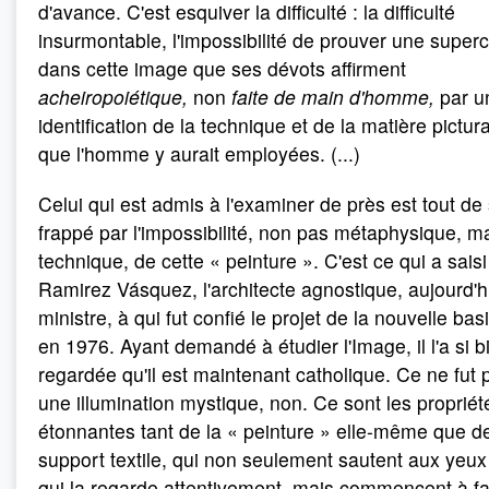
d'avance. C'est esquiver la difficulté : la difficulté
insurmontable, l'impossibilité de prouver une super
dans cette image que ses dévots affirment
acheiropoiétique,
non
faite de main d'homme,
par u
identification de la technique et de la matière pictur
que l'homme y aurait employées. (...)
Celui qui est admis à l'examiner de près est tout de 
frappé par l'impossibilité, non pas métaphysique, m
technique, de cette « peinture ». C'est ce qui a saisi
Ramirez Vásquez, l'architecte agnostique, aujourd'h
ministre, à qui fut confié le projet de la nouvelle bas
en 1976. Ayant demandé à étudier l'Image, il l'a si b
regardée qu'il est maintenant catholique. Ce ne fut 
une illumination mystique, non. Ce sont les propriét
étonnantes tant de la « peinture » elle-même que d
support textile, qui non seulement sautent aux yeux
qui la regarde attentivement, mais commencent à fa