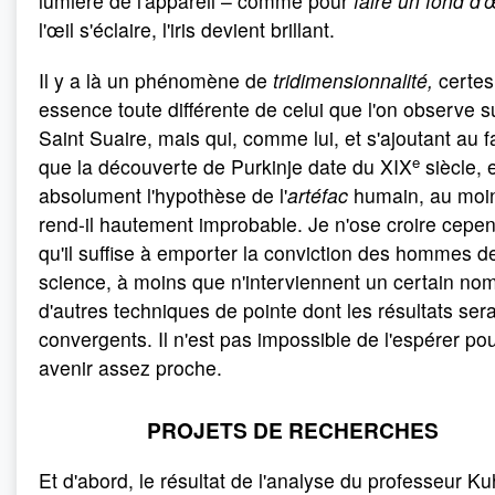
lumière de l'appareil – comme pour
faire un fond d'
l'œil s'éclaire, l'iris devient brillant.
Il y a là un phénomène de
tridimensionnalité,
certes
essence toute différente de celui que l'on observe su
Saint Suaire, mais qui, comme lui, et s'ajoutant au fa
e
que la découverte de Purkinje date du XIX
siècle, 
absolument l'hypothèse de l'
artéfac
humain, au moin
rend-il hautement improbable. Je n'ose croire cepe
qu'il suffise à emporter la conviction des hommes d
science, à moins que n'interviennent un certain no
d'autres techniques de pointe dont les résultats sera
convergents. Il n'est pas impossible de l'espérer po
avenir assez proche.
PROJETS DE RECHERCHES
Et d'abord, le résultat de l'analyse du professeur Ku