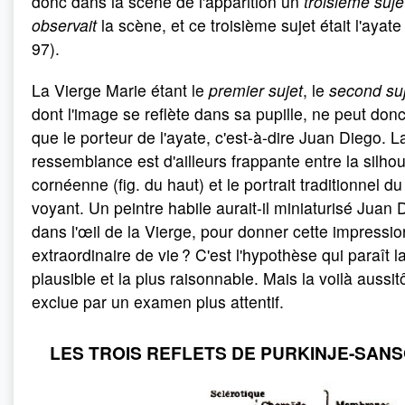
donc dans la scène de l'apparition un
troisième suj
observait
la scène, et ce troisième sujet était l'ayate
97).
La Vierge Marie étant le
premier sujet
, le
second su
dont l'image se reflète dans sa pupille, ne peut donc
que le porteur de l'ayate, c'est-à-dire Juan Diego. L
ressemblance est d'ailleurs frappante entre la silhou
cornéenne (fig. du haut) et le portrait traditionnel du
voyant. Un peintre habile aurait-il miniaturisé Juan 
dans l'œil de la Vierge, pour donner cette impressio
extraordinaire de vie ? C'est l'hypothèse qui paraît l
plausible et la plus raisonnable. Mais la voilà aussit
exclue par un examen plus attentif.
LES TROIS REFLETS DE PURKINJE-SAN