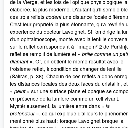
de la Vierge, et les lois de l'optique physiologique la
élaborée, la plus moderne. D'autant qu'il semble bi
ces trois reflets
codent
une distance focale différent
C'est leur propriété la plus étonnante, qu'a révélée 
expérience du docteur Lavoignet. Si l'on dirige la lu
d'un ophtalmoscope, monté avec la lentille convena
sur le reflet correspondant à l'image n° 2 de Purkinje
reflet se remplit de lumière et «
brille comme un peti
diamant
». Or, on obtient le même résultat avec le
troisième reflet, à condition de changer de lentille
(Saliras, p. 36). Chacun de ces reflets a donc enreg
les distances focales des deux faces du cristallin, et 
«
peint
» sur une surface plane et opaque se compo
en présence de la lumière comme un œil vivant.
Mystérieusement, la lumière entre dans «
la
profondeur
», ce qui explique d'ailleurs le phénomè
mentionné plus haut : lorsque Lavoignet braque la