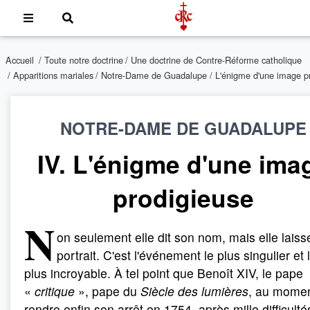
Accueil
/
Toute notre doctrine
/
Une doctrine de Contre-Réforme catholique
/
Apparitions mariales
/
Notre-Dame de Guadalupe
/ L'énigme d'une image p
NOTRE-DAME DE GUADALUPE
IV. L'énigme d'une ima
prodigieuse
N
on seulement elle dit son nom, mais elle laiss
portrait. C'est l'événement le plus singulier et 
plus incroyable. À tel point que Benoît XIV, le pape
«
critique
», pape du
Siècle des lumières
, au mome
rendre enfin son arrêt en 1754, après mille difficulté