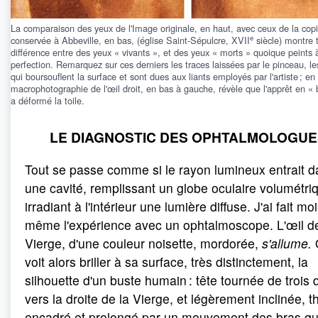
La comparaison des yeux de l'Image originale, en haut, avec ceux de la cop
e
conservée à Abbeville, en bas, (église Saint-Sépulcre, XVII
siècle) montre 
différence entre des yeux « vivants », et des yeux « morts » quoique peints 
perfection. Remarquez sur ces derniers les traces laissées par le pinceau, l
qui boursouflent la surface et sont dues aux liants employés par l'artiste ; en 
macrophotographie de l'œil droit, en bas à gauche, révèle que l'apprêt en «
a déformé la toile.
LE DIAGNOSTIC DES OPHTALMOLOGUE
Tout se passe comme si le rayon lumineux entrait 
une cavité, remplissant un globe oculaire volumétri
irradiant à l'intérieur une lumière diffuse. J'ai fait moi
même l'expérience avec un ophtalmoscope. L'œil de
Vierge, d'une couleur noisette, mordorée,
s'allume.
voit alors briller à sa surface, très distinctement, la
silhouette d'un buste humain : tête tournée de trois 
vers la droite de la Vierge, et légèrement inclinée, t
encadré et prolongé par un mouvement des bras qu