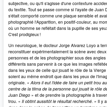
subjective, ou qu'il s'agisse d'une contexture accide
du textile. Tout se passe comme si l'ayate de Juan 
s'était comporté comme une plaque sensible et avai
photographié l'Apparition, en positif-couleur, au mo
où un homme se reflétait dans la pupille de ses yeu
C'est prodigieux !
Un neurologue, le docteur Jorge Alvarez Loyo a ten
reconstituer expérimentalement la scène avec deux
personnes et de les photographier sous des angles
différents sans parvenir à ce que les images reflété
dans les yeux de celle qui jouait le rôle de la Vierge
soient au même endroit que dans les yeux de l'Ima
originale. «
Alors il eut l'idée de faire un petit trou au
centre de la tilma de la personne qui jouait le rôle d
Juan Diego
» et de prendre la photographie à trave
trou. «
Il obtint aussitôt le résultat recherché.
» Il y a