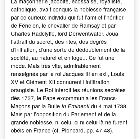
La maçonnerie jacobite, écossaise, royaliste,
catholique, avait conquis la noblesse française
par ce curieux individu qui fut l’ami et l’héritier
de Fénelon, le chevalier de Ramsay et par
Charles Radclyffe, lord Derwentwater. Joua
l’attrait du secret, des rites, des degrés
d’initiation, d’une sorte de dédoublement de la
société, au naturel et en loge... Ce fut une
mode. Mais très vite, admirablement
renseignés par le roi Jacques III en exil, Louis
XV et Clément XII connurent l’infiltration
orangiste. Le Roi interdit les réunions secrètes
dès 1737, le Pape excommunia les Francs-
Maçons par la Bulle
In Eminenti
du 4 mai 1738.
Mais par l’opposition du Parlement et de la
grande noblesse, ni celui-ci ni celui-là ne furent
obéis en France (cf. Ploncard, pp. 47-48).