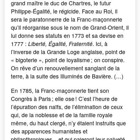
grand maître le duc de Chartres, le futur
Philippe-Égalité, le régicide. Face au Roi, il
sera le paratonnerre de la Franc-maçonnerie
qu’il réorganise sous le nom de Grand-Orient, il
lui donne ses statuts en 1773 et sa devise en
1777 :
Liberté, Égalité, Fraternité
. Ici, à
l’inverse de la Grande Loge anglaise, point de
« bigoterie », point de loyalisme ; on conspire.
On rêve d’un renouvellement sanglant de la
terre, à la suite des Illuminés de Bavière. (…)
En 1785, la Franc-maçonnerie tient son
Congrès à Paris ; elle ose ! C’est l’heure de
l’épuration des naïfs, de l’élimination de ceux
qui, de la noblesse et de la famille royale
même, du haut clergé, n’y étaient instruits que
des apparences humanistes et
philanthropiques... et qui paieront leur naïveté