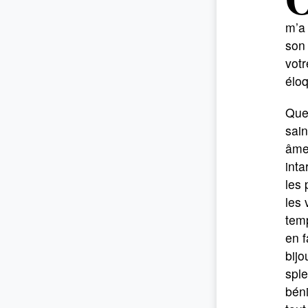
m’a 
son 
votr
élo
Quel
sain
âme 
inta
les 
les 
temp
en f
bijo
sple
béni