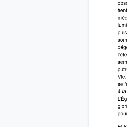
obsc
tien
méde
lumi
puis
somb
dégo
l’ét
semb
putr
Vie,
se f
à la
L’Ég
glor
pour
Et j