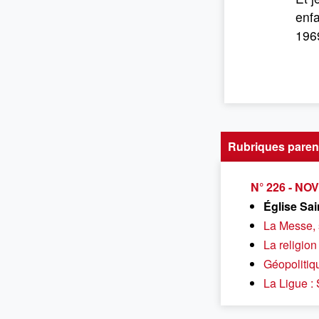
enfa
196
Rubriques paren
N° 226 - N
Église Sai
La Messe, 
La religion
Géopolitiq
La Ligue :