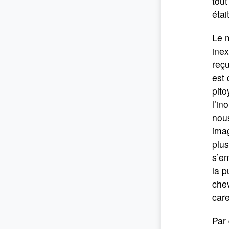
tout
étai
Le 
inex
reçu
est
pito
l’in
nous
imag
plus
s’em
la p
chev
care
Par 