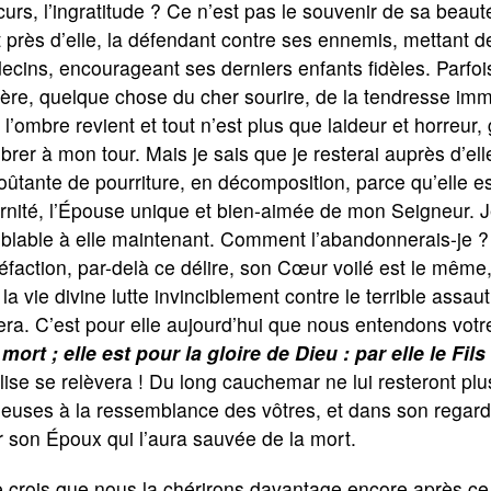
urs, l’ingratitude ? Ce n’est pas le souvenir de sa bea
t près d’elle, la défendant contre ses ennemis, mettant de
cins, encourageant ses derniers enfants fidèles. Parfoi
ère, quelque chose du cher sourire, de la tendresse imme
 l’ombre revient et tout n’est plus que laideur et horreur
rer à mon tour. Mais je sais que je resterai auprès d’ell
ûtante de pourriture, en décomposition, parce qu’elle e
ernité, l’Épouse unique et bien-aimée de mon Seigneur. Je
lable à elle maintenant. Comment l’abandonnerais-je ? 
éfaction, par-delà ce délire, son Cœur voilé est le même, v
 la vie divine lutte invinciblement contre le terrible ass
era. C’est pour elle aujourd’hui que nous entendons votr
 mort ; elle est pour la gloire de Dieu : par elle le Fil
lise se relèvera ! Du long cauchemar ne lui resteront pl
ieuses à la ressemblance des vôtres, et dans son regard 
 son Époux qui l’aura sauvée de la mort.
e crois que nous la chérirons davantage encore après ce