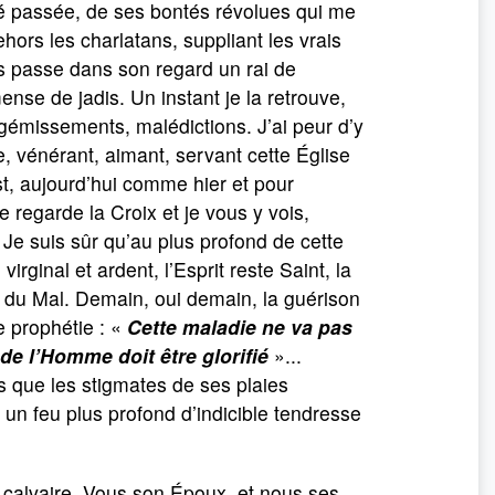
uté passée, de ses bontés révolues qui me
hors les charlatans, suppliant les vrais
s passe dans son regard un rai de
nse de jadis. Un instant je la retrouve,
, gémissements, malédictions. J’ai peur d’y
e, vénérant, aimant, servant cette Église
st, aujourd’hui comme hier et pour
 regarde la Croix et je vous y vois,
Je suis sûr qu’au plus profond de cette
irginal et ardent, l’Esprit reste Saint, la
aut du Mal. Demain, oui demain, la guérison
e prophétie : «
Cette maladie ne va pas
s de l’Homme doit être glorifié
»...
us que les stigmates de ses plaies
un feu plus profond d’indicible tendresse
 calvaire. Vous son Époux, et nous ses