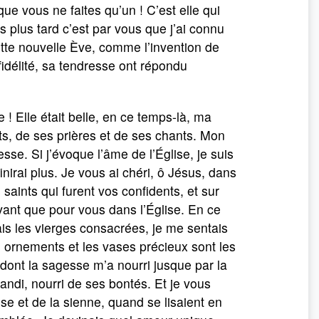
ue vous ne faites qu’un ! C’est elle qui
 plus tard c’est par vous que j’ai connu
cette nouvelle Ève, comme l’invention de
idélité, sa tendresse ont répondu
 ! Elle était belle, en ce temps-là, ma
s, de ses prières et de ses chants. Mon
se. Si j’évoque l’âme de l’Église, je suis
inirai plus. Je vous ai chéri, ô Jésus, dans
saints qui furent vos confidents, et sur
vant que pour vous dans l’Église. En ce
ais les vierges consacrées, je me sentais
es ornements et les vases précieux sont les
 dont la sagesse m’a nourri jusque par la
randi, nourri de ses bontés. Et je vous
e et de la sienne, quand se lisaient en