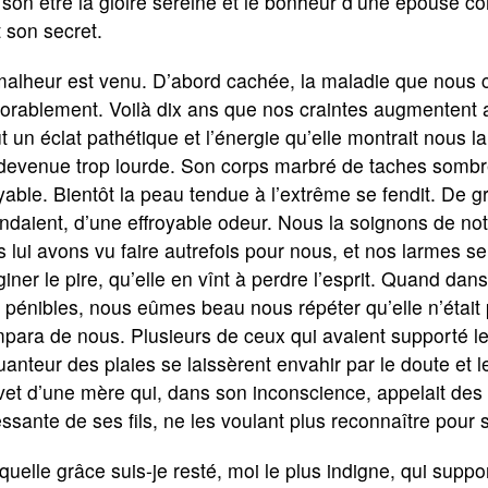
 son être la gloire sereine et le bonheur d’une épouse 
t son secret.
malheur est venu. D’abord cachée, la maladie que nous c
orablement. Voilà dix ans que nos craintes augmentent a
t un éclat pathétique et l’énergie qu’elle montrait nous l
 devenue trop lourde. Son corps marbré de taches somb
yable. Bientôt la peau tendue à l’extrême se fendit. De g
ondaient, d’une effroyable odeur. Nous la soignons de 
 lui avons vu faire autrefois pour nous, et nos larmes 
iner le pire, qu’elle en vînt à perdre l’esprit. Quand dan
 pénibles, nous eûmes beau nous répéter qu’elle n’était
para de nous. Plusieurs de ceux qui avaient supporté les
uanteur des plaies se laissèrent envahir par le doute et
et d’une mère qui, dans son inconscience, appelait des 
ssante de ses fils, ne les voulant plus reconnaître pour 
quelle grâce suis-je resté, moi le plus indigne, qui supp