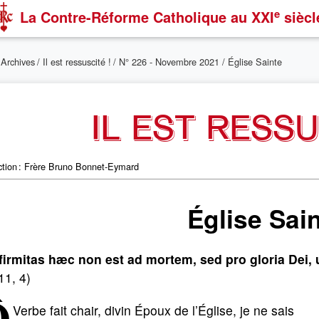
e
La Contre-Réforme Catholique
au XXI
siècl
/
Archives
/
Il est ressuscité !
/
N° 226 - Novembre 2021
/ Église Sainte
IL EST RESSU
tion : Frère Bruno Bonnet-Eymard
Église Sai
firmitas hæc non est ad mortem, sed pro gloria Dei, u
11, 4)
Ô
Verbe fait chair, divin Époux de l’Église, je ne sais