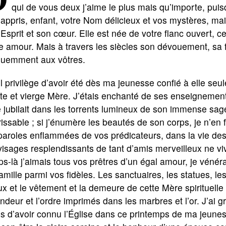
qui de vous deux j’aime le plus mais qu’importe, puisq
appris, enfant, votre Nom délicieux et vos mystères, mais
Esprit et son cœur. Elle est née de votre flanc ouvert, 
e amour. Mais à travers les siècles son dévouement, sa f
quemment aux vôtres.
 privilège d’avoir été dès ma jeunesse confié à elle seule
te et vierge Mère. J’étais enchanté de ses enseignement
jubilait dans les torrents lumineux de son immense sages
rissable ; si j’énumère les beautés de son corps, je n’en f
paroles enflammées de vos prédicateurs, dans la vie des 
visages resplendissants de tant d’amis merveilleux ne vi
s-là j’aimais tous vos prêtres d’un égal amour, je vénér
amille parmi vos fidèles. Les sanctuaires, les statues, l
ux et le vêtement et la demeure de cette Mère spirituelle
ndeur et l’ordre imprimés dans les marbres et l’or. J’ai g
s d’avoir connu l’Église dans ce printemps de ma jeuness