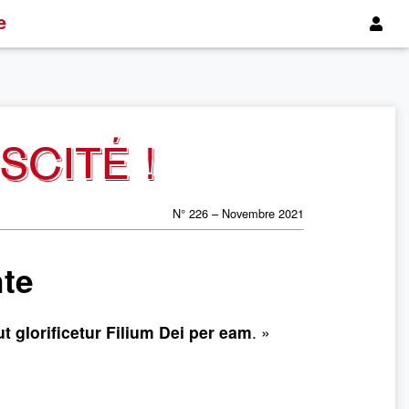
e
SCITÉ !
N° 226 – Novembre 2021
nte
t glorificetur Filium Dei per eam
. »