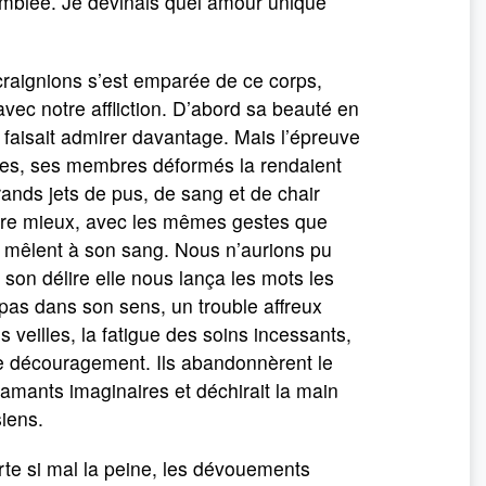
comblée. Je devinais quel amour unique
raignions s’est emparée de ce corps,
vec notre affliction. D’abord sa beauté en
a faisait admirer davantage. Mais l’épreuve
res, ses membres déformés la rendaient
rands jets de pus, de sang et de chair
notre mieux, avec les mêmes gestes que
se mêlent à son sang. Nous n’aurions pu
s son délire elle nous lança les mots les
 pas dans son sens, un trouble affreux
 veilles, la fatigue des soins incessants,
 le découragement. Ils abandonnèrent le
amants imaginaires et déchirait la main
siens.
orte si mal la peine, les dévouements