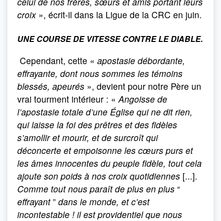
celui de nos frères, sœurs et amis portant leurs
croix
», écrit-il dans la Ligue de la CRC en juin.
UNE COURSE DE VITESSE CONTRE LE DIABLE.
Cependant, cette «
apostasie débordante,
effrayante, dont nous sommes les témoins
blessés, apeurés
», devient pour notre Père un
vrai tourment intérieur : «
Angoisse de
l’apostasie totale d’une Église qui ne dit rien,
qui laisse la foi des prêtres et des fidèles
s’amollir et mourir, et de surcroît qui
déconcerte et empoisonne les cœurs purs et
les âmes innocentes du peuple fidèle, tout cela
ajoute son poids à nos croix quotidiennes
[...].
Comme tout nous paraît de plus en plus
“
effrayant
”
dans le monde, et c’est
incontestable ! il est providentiel que nous