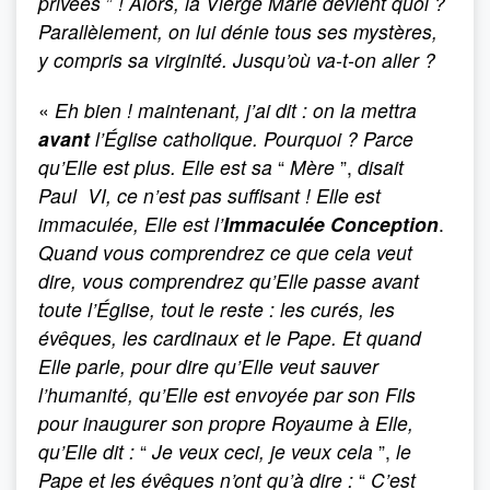
privées
”
! Alors, la Vierge Marie devient quoi ?
Parallèlement, on lui dénie tous ses mystères,
y compris sa virginité. Jusqu’où va-t-on aller ?
«
Eh bien ! maintenant, j’ai dit : on la mettra
avant
l’Église catho­lique. Pourquoi ? Parce
qu’Elle est plus. Elle est sa
“
Mère
”,
disait
Paul VI, ce n’est pas suffisant ! Elle est
immaculée, Elle est l’
Immaculée Conception
.
Quand vous comprendrez ce que cela veut
dire, vous comprendrez qu’Elle passe avant
toute l’Église, tout le reste : les curés, les
évêques, les cardinaux et le Pape. Et quand
Elle parle, pour dire qu’Elle veut sauver
l’humanité, qu’Elle est envoyée par son Fils
pour inaugurer son propre Royaume à Elle,
qu’Elle dit :
“
Je veux ceci, je veux cela
”,
le
Pape et les évêques n’ont qu’à dire :
“
C’est