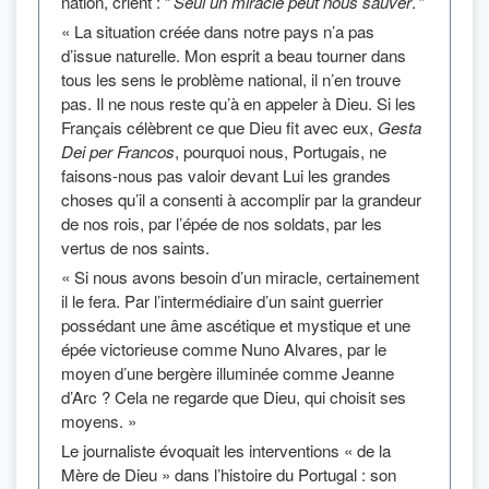
nation, crient : “
Seul un miracle peut nous sauver
.
”
« La situation créée dans notre pays n’a pas
d’issue naturelle. Mon esprit a beau tourner dans
tous les sens le problème national, il n’en trouve
pas. Il ne nous reste qu’à en appeler à Dieu. Si les
Français célèbrent ce que Dieu fit avec eux,
Gesta
Dei per Francos
, pourquoi nous, Portugais, ne
faisons-nous pas valoir devant Lui les grandes
choses qu’il a consenti à accomplir par la grandeur
de nos rois, par l’épée de nos soldats, par les
vertus de nos saints.
« Si nous avons besoin d’un miracle, certainement
il le fera. Par l’intermédiaire d’un saint guerrier
possédant une âme ascétique et mystique et une
épée victorieuse comme Nuno Alvares, par le
moyen d’une bergère illuminée comme Jeanne
d’Arc ? Cela ne regarde que Dieu, qui choisit ses
moyens. »
Le journaliste évoquait les interventions « de la
Mère de Dieu » dans l’histoire du Portugal : son