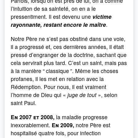
Parfois, lorsqu’on est près de lui, on a comme
l’intuition de sa sainteté, on en a le
pressentiment. Il est devenu une
victime
rayonnante, restant encore le maître
.
Notre Père ne s’est pas obstiné dans une voie,
il a progressé et, ces dernières années, il était
pressé d’engranger de la doctrine, sachant que
cela servirait plus tard. C’est un saint, mais pas
à la manière “
clas­sique
”. Même les choses
profanes, il les met en relation avec la
Rédemption. Pour nous, il est vraiment
l’homme de Dieu qui «
juge de tout
», selon
saint Paul.
En 2007 et 2008,
la maladie progresse
inexorablement.
En 2009,
notre Père est
hospitalisé quatre fois, pour infection