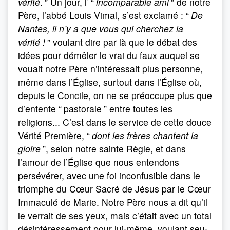
vérité
.
” Un jour, l’
“
incom­parable ami
” de notre
Père, l’abbé Louis Vimal, s’est exclamé : “
De
Nantes, il n’y a que vous qui cherchez la
vérité !
” voulant dire par là que le débat des
idées pour démêler le vrai du faux auquel se
vouait notre Père n’intéressait plus personne,
même dans l’Église, surtout dans l’Église où,
depuis le Concile, on ne se préoccupe plus que
d’entente “
pastorale
” entre toutes les
religions... C’est dans le service de cette douce
Vérité Première, “
dont les frères chantent la
gloire
”, selon notre sainte Règle, et dans
l’amour de l’Église que nous entendons
persévérer, avec une foi inconfusible dans le
triomphe du Cœur Sacré de Jésus par le Cœur
Immaculé de Marie. Notre Père nous a dit qu’il
le verrait de ses yeux, mais c’était avec un total
désintéressement pour lui-même, voulant seu­