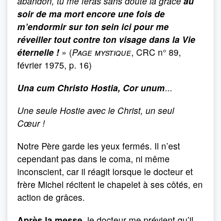
abandon, tu me feras sans doute la grâce
au
soir de ma mort encore une fois de
m’endormir sur ton sein ici pour me
réveiller tout contre ton visage dans la Vie
éternelle !
» (
Page mystique
, CRC n° 89,
février 1975, p. 16)
Una cum Christo Hostia, Cor unum
...
Une seule Hostie avec le Christ, un seul
Cœur !
Notre Père garde les yeux fermés. Il n’est
cepen­dant pas dans le coma, ni même
inconscient, car il réagit lorsque le docteur et
frère Michel récitent le chapelet à ses côtés, en
action de grâces.
Après la messe,
le docteur me prévient qu’il