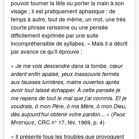
pouvoir tourner la tête ou porter la main à son
visage ; il est pratiquement aphasique : de
temps à autre, tout de même, un mot, une très
courte phrase rarissime ou une pensée
difficilement exprimée par une suite
incompréhensible de syllabes. » Mais il a décrit
par avance ce qu’il éprouve :
«
Je me vois descendre dans la tombe, cœur
ardent enfin apaisé, yeux inassouvis fermés
aux fausses lumières, mains ouvertes après
avoir tout laissé échapper. À cette pensée je
me repens de tout le mal que j’ai commis. Et je
voudrais, ô mon Père, ô ma Mère, ô mon Dieu,
dès aujourd’hui obtenir votre pardon
... » (
Page
Mystique
, CRC n° 17, fév. 1969, p. 4)
« Il présente tous les troubles que provoquent