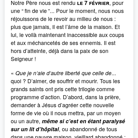
Notre Père nous est rendu
le 7 février
, pour
une “
fin de vie
”... Pour le moment, nous nous
réjouissons de le revoir au milieu de nous :
plus que jamais, il est l’âme de la maison. Et
lui, le voilà maintenant inaccessible aux coups
et aux méchancetés de ses ennemis. Il est
hors d’atteinte, déjà dans la paix de son
Seigneur !
«
Que je n’aie d’autre liberté que celle de
...
quoi ? D’aimer, de souffrir et mourir. Tous les
grands saints ont pris cette trilogie comme
programme d’action. D’abord, dans la prière,
demander à Jésus d’agréer cette nouvelle
forme de vie où il nous mettra, par un moyen
ou un autre,
même si c’est en étant paralysé
sur un lit d’hôpital
, ou abandonné de tous
dans une pauvre maison, vieillard abandonné :