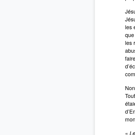
Jésu
Jésu
les 
que 
les 
abus
fair
d’éc
comm
Non,
Tou
étai
d’Em
mond
«
Le