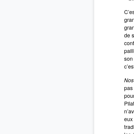
C’es
gran
gran
de s
cont
pail
son 
c’es
Nos 
pas 
pour
Pila
n’av
eux 
trad