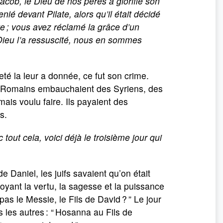
acob, le Dieu de nos pères a glorifié son
ié devant Pilate, alors qu’il était décidé
te ; vous avez réclamé la grâce d’un
. Dieu l’a ressuscité, nous en sommes
heté la leur a donnée, ce fut son crime.
les Romains embauchaient des Syriens, des
mais voulu faire. Ils payaient des
s.
c tout cela, voici déjà le troisième jour qui
e Daniel, les juifs savaient qu’on était
oyant la vertu, la sagesse et la puissance
as le Messie, le Fils de David ? ” Le jour
les autres : “ Hosanna au Fils de