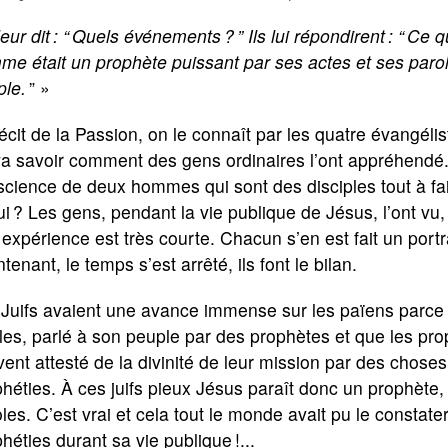
 leur dit : “ Quels événements ? ” Ils lui répondirent : “ Ce
e était un prophète puissant par ses actes et ses parol
ple.
” »
écit de la Passion, on le connaît par les quatre évangélis
a savoir comment des gens ordinaires l’ont appréhendé.
cience de deux hommes qui sont des disciples tout à fai
ui ? Les gens, pendant la vie publique de Jésus, l’ont vu,
 expérience est très courte. Chacun s’en est fait un portr
tenant, le temps s’est arrêté, ils font le bilan.
Juifs avaient une avance immense sur les païens parce q
les, parlé à son peuple par des prophètes et que les pro
ent attesté de la divinité de leur mission par des choses
héties. À ces juifs pieux Jésus paraît donc un prophète
les. C’est vrai et cela tout le monde avait pu le constater,
héties durant sa vie publique !...