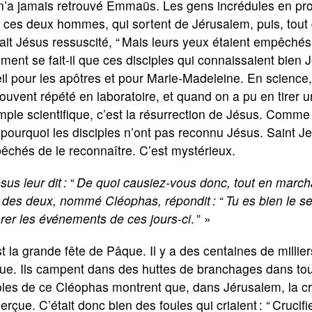
’a jamais retrouvé Emmaüs. Les gens incrédules en profi
, ces deux hommes, qui sortent de Jérusalem, puis, tout 
ait Jésus ressuscité, “ Mais leurs yeux étaient empêchés
ent se fait-il que ces disciples qui connaissaient bien
eil pour les apôtres et pour Marie-Madeleine. En scien
souvent répété en laboratoire, et quand on a pu en tirer un
ple scientifique, c’est la résurrection de Jésus. Comme i
pourquoi les disciples n’ont pas reconnu Jésus. Saint Jea
chés de le reconnaître. C’est mystérieux.
sus leur dit :
“
De quoi causiez-vous donc, tout en marcha
n des deux, nommé Cléophas, répondit :
“
Tu es bien le s
rer les événements de ces jours-ci
. ” »
t la grande fête de Pâque. Il y a des centaines de millie
ue. Ils campent dans des huttes de branchages dans to
les de ce Cléophas montrent que, dans Jérusalem, la cr
erçue. C’était donc bien des foules qui criaient : “ Crucifiez