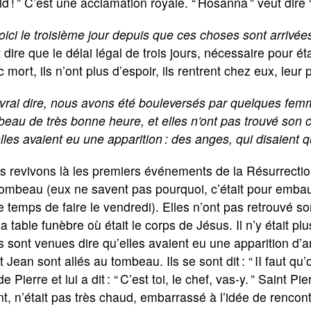
d ! ” C’est une acclamation royale. “ Hosanna ” veut dire 
oici le troisième jour depuis que ces choses sont arrivée
 dire que le délai légal de trois jours, nécessaire pour ét
 mort, ils n’ont plus d’espoir, ils rentrent chez eux, leu
vrai dire, nous avons été bouleversés par quelques femm
eau de très bonne heure, et elles n’ont pas trouvé son 
lles avaient eu une apparition : des anges, qui disaient qu
s revivons là les premiers événements de la Résurrecti
ombeau (eux ne savent pas pourquoi, c’était pour embau
e temps de faire le vendredi). Elles n’ont pas retrouvé 
la table funèbre où était le corps de Jésus. Il n’y était 
s sont venues dire qu’elles avaient eu une apparition d’an
t Jean sont allés au tombeau. Ils se sont dit : “ II faut qu
e Pierre et lui a dit : “ C’est toi, le chef, vas-y. ” Saint Pie
t, n’était pas très chaud, embarrassé à l’idée de rencont