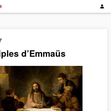
e
7
ciples d’Emmaüs