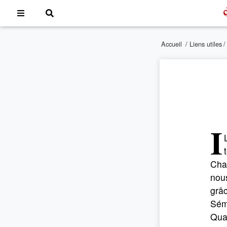
Accueil
/
Liens utiles
I
Chaq
nous
grâc
Sémi
Qua