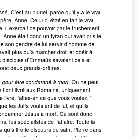
ssé. C’est au pluriel, parce qu’il y a le vrai
re, Anne. Celui-ci était en fait le vrai
e, il exerçait ce pouvoir par le truchement
Anne était donc un tyran qui avait pris le
r de son gendre de lui servir d’homme de
’avait plus qu’à marcher droit et obéir à
es disciples d’Emmaüs savaient cela et
t donc deux grands-prêtres.
ns pour être condamné à mort
. On ne peut
ls l’ont livré aux Romains, uniquement
 livre, faites-en ce que vous voulez. ”
que les Juifs voulaient de lui, et qu’ils
 condamner Jésus à mort. Ce sont donc
s, les spécialistes de l’affaire. Toute la
 a qu’à lire le discours de saint Pierre dans