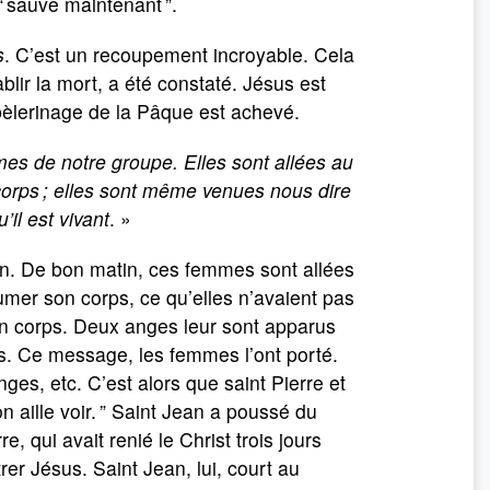
“ sauve maintenant ”.
s
. C’est un recoupement incroyable. Cela
ablir la mort, a été constaté. Jésus est
r pèlerinage de la Pâque est achevé.
es de notre groupe. Elles sont allées au
corps ; elles sont même venues nous dire
’il est vivant
. »
on. De bon matin, ces femmes sont allées
mer son corps, ce qu’elles n’avaient pas
son corps. Deux anges leur sont apparus
plus. Ce message, les femmes l’ont porté.
ges, etc. C’est alors que saint Pierre et
’on aille voir. ” Saint Jean a poussé du
rre, qui avait renié le Christ trois jours
rer Jésus. Saint Jean, lui, court au