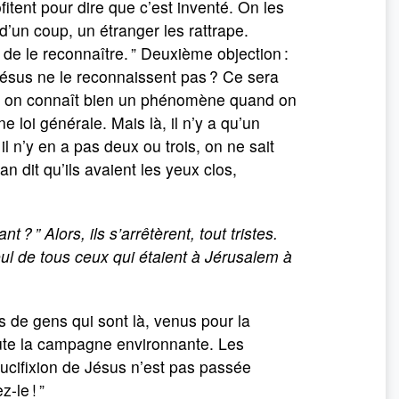
tent pour dire que c’est inventé. On les
d’un coup, un étranger les rattrape.
 de le reconnaître. ” Deuxième objection :
 Jésus ne le reconnaissent pas ? Ce sera
ce, on connaît bien un phénomène quand on
e loi générale. Mais là, il n’y a qu’un
l n’y en a pas deux ou trois, on ne sait
n dit qu’ils avaient les yeux clos,
nt ? ”
Alors, ils s’arrêtèrent, tout tristes.
eul de tous ceux qui étaient à Jérusalem à
rs de gens qui sont là, venus pour la
ute la campagne environnante. Les
ucifixion de Jésus n’est pas passée
-le ! ”