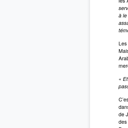
les 
serv
à le
assa
tém
Les 
Mais
Arab
merc
«
Et
pass
C’es
dans
de J
des 