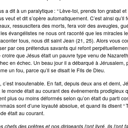
s a dit à un paralytique : “ Lève-toi, prends ton grabat et
s veut et dit s’opère automatiquement. C’est ainsi qu’il
eaux, ressuscitera des morts, fera voir des aveugles, guér
les évangélistes ne nous ont raconté que les miracles les 
raconter tous, nous dit saint Jean (21, 25). Alors vous co
er par ces prétendus savants qui refont perpétuellement
e croire que Jésus était un pauvre type venu de Nazareth, 
hec en échec. Un beau jour il a débarqué à Jérusalem, pe
e un fou, parce qu’il se disait le Fils de Dieu.
 c’est insoutenable. En fait, depuis deux ans et demi, Jé
t le monde était au courant des événements prodigieux q
ent plus ou moins déformés selon qu’on était du parti con
maüs sont d’une loyauté absolue, et quand ils disent “ To
e était au courant.
s chefs des prêtres et nos dirigeants l’ont livré, ils l’ont f