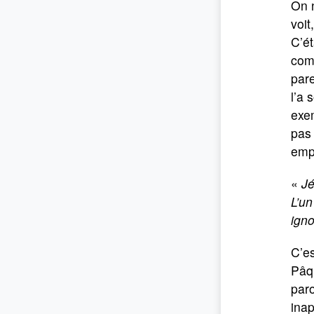
On n
voit
C’ét
comm
par
l’a 
exem
pas 
empê
«
Jé
L’u
igno
C’es
Pâq
paro
inap