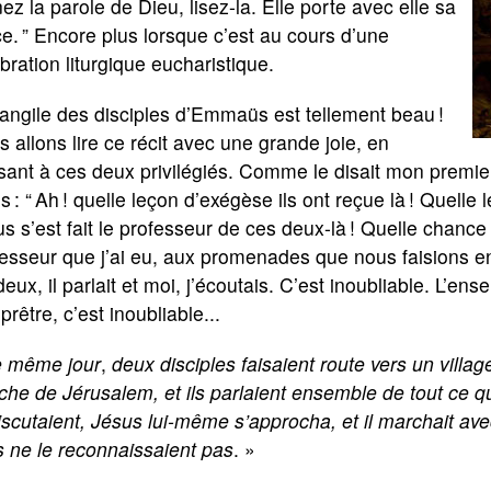
ez la parole de Dieu, lisez-la. Elle porte avec elle sa
e. ” Encore plus lorsque c’est au cours d’une
bration liturgique eucharistique.
angile des disciples d’Emmaüs est tellement beau !
 allons lire ce récit avec une grande joie, en
ant à ces deux privilégiés. Comme le disait mon premier
s : “ Ah ! quelle leçon d’exégèse ils ont reçue là ! Quelle 
s s’est fait le professeur de ces deux-là ! Quelle chance 
fesseur que j’ai eu, aux promenades que nous faisions 
deux, il parlait et moi, j’écoutais. C’est inoubliable. L’e
prêtre, c’est inoubliable...
e même jour
,
deux
disciples faisaient route vers un vil
he de Jérusalem, et ils parlaient ensemble de tout ce qui 
iscutaient, Jésus lui-même s’approcha, et il marchait av
ls ne le reconnaissaient pas
. »