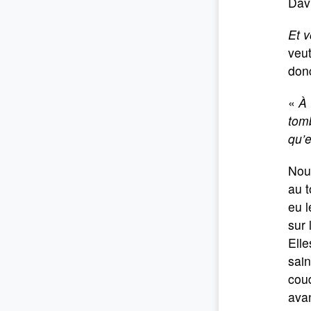
Davi
Et v
veut
donc
«
À 
tomb
qu’e
Nou
au t
eu l
sur 
Elle
sain
coud
avan