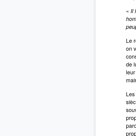
«
Il
homm
peu
Le r
on v
cons
de l
leur
main
Les 
sièc
souv
prop
paro
prop