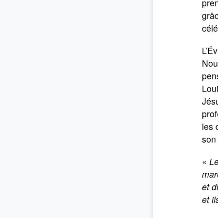
pren
grâc
célé
L’Év
Nous
pens
Loui
Jésu
pro
les 
son 
«
L
marc
et d
et i