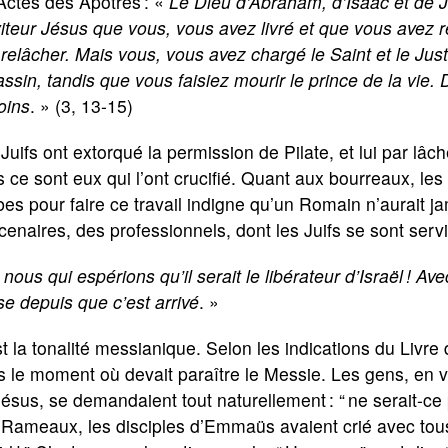
Actes des Apôtres : «
Le Dieu d’Abraham, d’Isaac et de J
iteur Jésus que vous, vous avez livré et que vous avez ren
 relâcher. Mais vous, vous avez chargé le Saint et le Jus
ssin, tandis que vous faisiez mourir le prince de la vie
oins
. » (3, 13-15)
Juifs ont extorqué la permission de Pilate, et lui par lâc
 ce sont eux qui l’ont crucifié. Quant aux bourreaux, 
es pour faire ce travail indigne qu’un Romain n’aurait ja
enaires, des professionnels, dont les Juifs se sont servi
 nous qui espérions qu’il serait le libérateur d’Israël ! Ave
e depuis que c’est arrivé
. »
t la tonalité messianique. Selon les indications du Livre d
 le moment où devait paraître le Messie. Les gens, en v
ésus, se demandaient tout naturellement : “ ne serait-ce p
Rameaux, les disciples d’Emmaüs avaient crié avec tous 