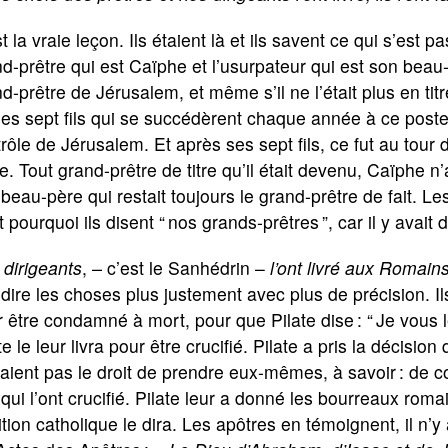
t la vraie leçon. Ils étaient là et ils savent ce qui s’est pa
d-prêtre qui est Caïphe et l’usurpateur qui est son beau-pè
d-prêtre de Jérusalem, et même s’il ne l’était plus en titr
es sept fils qui se succédèrent chaque année à ce poste. 
rôle de Jérusalem. Et après ses sept fils, ce fut au tou
le. Tout grand-prêtre de titre qu’il était devenu, Caïphe n
beau-père qui restait toujours le grand-prêtre de fait. L
t pourquoi ils disent “ nos grands-prêtres ”, car il y avai
dirigeants
,
–
c’est le Sanhédrin –
l’ont livré aux Romai
dire les choses plus justement avec plus de précision. I
 être condamné à mort, pour que Pilate dise : “ Je vous le
te le leur livra pour être crucifié. Pilate a pris la décision 
aient pas le droit de prendre eux-mêmes, à savoir : de
qui l’ont crucifié. Pilate leur a donné les bourreaux romain
ition catholique le dira. Les apôtres en témoignent, il n’y