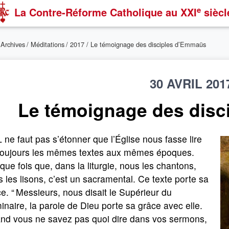
e
La Contre-Réforme Catholique
au XXI
siècl
/
Archives
/
Méditations
/
2017
/ Le témoignage des disciples d’Emmaüs
30 AVRIL 201
Le témoignage des dis
L ne faut pas s’étonner que l’Église nous fasse lire
toujours les mêmes textes aux mêmes époques.
ue fois que, dans la liturgie, nous les chantons,
 les lisons, c’est un sacramental. Ce texte porte sa
e. “ Messieurs, nous disait le Supérieur du
naire, la parole de Dieu porte sa grâce avec elle.
nd vous ne savez pas quoi dire dans vos sermons,