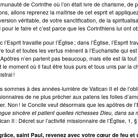
unauté de Corinthe où l’on était ivre de charisme, de prop
lons, allons reprenez la maîtrise de cet esprit et appliqu
ersion véritable, de votre sanctification, de la spiritualisati
 pour le faire et c’est parce que les Corinthiens lui ont 
 l’Esprit travaille pour l’Église ; dans l’Église, l’Esprit trav
e tout et toutes les vertus mènent à l’Eucharistie qui es
Apôtres n’en parlent pas beaucoup, mais elle est là tou
t le moment où il faut être tous purs et tous unis par la 
stral !
 sommes à des années-lumière de Vatican II et de l’oblig
ionnaires de ne plus prêcher aux païens les folies d’a
fer. Non ! le Concile veut désormais que les apôtres de 
ogue sincère et patient quelles richesses Dieu, dans sa 
ican II : Décret sur l’activité missionnaire de l’Église, 1, §
grâce, saint Paul, revenez avec votre cœur de feu et d