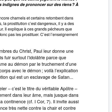
us indignes de prononcer sur des riens ? À
 encore charnels et certains retombent dans
, la prostitution c’est dangereux, il y a des
ur. Il explique à ces grands pécheurs que
donc pas les prostituer. C’est l’enseignement
membres du Christ, Paul leur donne une
s fuir surtout l’idolâtrie parce que
s et âme au démon par le truchement d’une
corps avec le démon ; voilà l’explication
itution qui est un esclavage de Satan...
r – c’est le titre du véritable Apôtre –
ulement dans leur âme, mais jusque dans
continence (cf. I Cor, 7). Il invite aussi
ance très nette contre la chair et contre