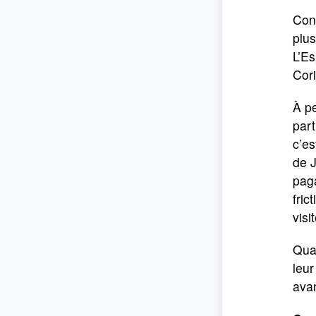
Cont
plus
L’Es
Cori
À pe
part
c’es
de J
pag
fric
visi
Quan
leur
avan