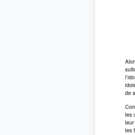
Alor
suit
l’id
idol
de s
Comm
les 
leur
les 