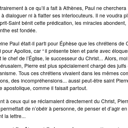
rairement à ce qu’il a fait à Athènes, Paul ne cherchera
 à dialoguer ni à flatter ses interlocuteurs. Il ne voudra 
prit-Saint bénit cette prédication, les miracles abondent,
nthe est fondée.
ine Paul était-il parti pour Éphèse que les chrétiens de 
i pour Apollos, car “ il présente bien et parle avec éloqu
t le chef de l’Église, le successeur du Christ... Alors, moi 
érusalem, Pierre est plus spécialement chargé des juifs 
anisme. Tous ces chrétiens vivaient dans les mêmes com
tions, des incompréhensions... aussi peut-être saint Pierre 
te apostolique, comme il faisait partout.
t à ceux qui se réclamaient directement du Christ, Pier
 permettait de n’obéir à personne, de penser et d’agir en 
t la lettre...