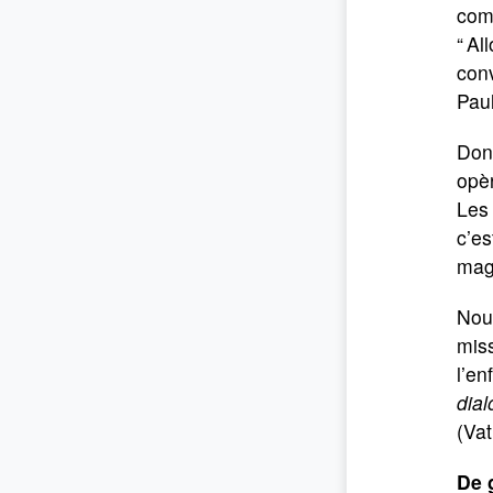
comm
“ Al
conv
Paul
Donc
opèr
Les 
c’es
magi
Nous
miss
l’en
dial
(Vat
De 