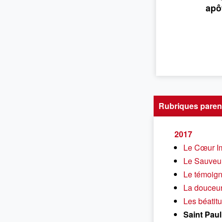
apô
Rubriques paren
2017
Le Cœur Im
Le Sauveur
Le témoign
La douceu
Les béatitu
Saint Paul