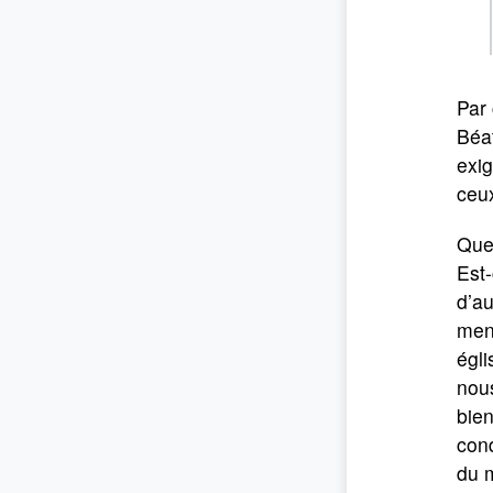
Par
Béat
exig
ceux
Quel
Est-
d’au
menu
égli
nous
bie
cond
du 