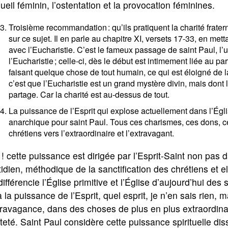
gueil féminin, l’ostentation et la provocation féminines.
Troisième recommandation : qu’ils pratiquent la charité fratern
sur ce sujet. Il en parle au chapitre XI, versets 17-33, en mettan
avec l’Eucharistie. C’est le fameux passage de saint Paul, l’
l’Eucharistie ; celle-ci, dès le début est intimement liée au
faisant quelque chose de tout humain, ce qui est éloigné de la
c’est que l’Eucharistie est un grand mystère divin, mais dont le 
partage. Car la charité est au-dessus de tout.
La puissance de l’Esprit qui explose actuellement dans l’Égli
anarchique pour saint Paul. Tous ces charismes, ces dons, 
chrétiens vers l’extraordinaire et l’extravagant.
! cette puissance est dirigée par l’Esprit-Saint non pas da
idien, méthodique de la sanctification des chrétiens et e
différencie l’Église primitive et l’Église d’aujourd’hui de
 a la puissance de l’Esprit, quel esprit, je n’en sais rien, 
travagance, dans des choses de plus en plus extraordinai
teté. Saint Paul considère cette puissance spirituelle dis