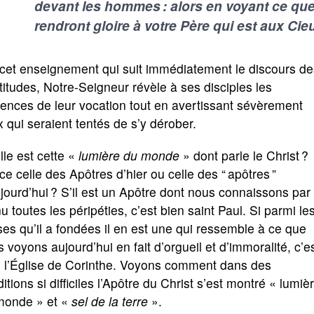
devant les hommes : alors en voyant ce que 
rendront gloire à votre Père qui est aux Cie
 cet enseignement qui suit immédiatement le discours de
itudes, Notre-Seigneur révèle à ses disciples les
ences de leur vocation tout en avertissant sévèrement
 qui seraient tentés de s’y dérober.
le est cette «
lumière du monde
» dont parle le Christ ?
ce celle des Apôtres d’hier ou celle des “ apôtres ”
jourd’hui ? S’il est un Apôtre dont nous connaissons par 
 toutes les péripéties, c’est bien saint Paul. Si parmi le
ses qu’il a fondées il en est une qui ressemble à ce que
 voyons aujourd’hui en fait d’orgueil et d’immoralité, c’e
n l’Église de Corinthe. Voyons comment dans des
itions si difficiles l’Apôtre du Christ s’est montré « lumiè
monde » et «
sel de la terre
».