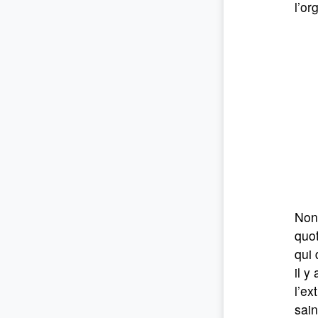
l’or
Non 
quot
qui 
il y
l’ex
sain