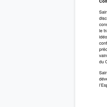
Com
Sain
disc
cons
le t
idéo
cont
prêc
vain
du C
Sain
déve
l’Esp