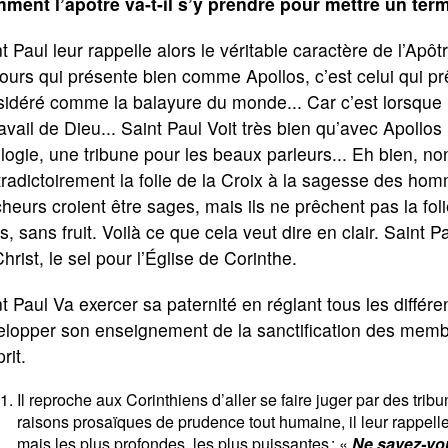
ment l’apôtre va-t-il s’y prendre pour mettre un ter
t Paul leur rappelle alors le véritable caractère de l’Apôt
ours qui présente bien comme Apollos, c’est celui qui prêc
idéré comme la balayure du monde... Car c’est lorsque l’
ravail de Dieu... Saint Paul Voit très bien qu’avec Apollo
logie, une tribune pour les beaux parleurs... Eh bien, non
radictoirement la folie de la Croix à la sagesse des h
heurs croient être sages, mais ils ne prêchent pas la fol
s, sans fruit. Voilà ce que cela veut dire en clair. Saint P
hrist, le sel pour l’Église de Corinthe.
t Paul Va exercer sa paternité en réglant tous les différ
lopper son enseignement de la sanctification des membr
rit.
Il reproche aux Corinthiens d’aller se faire juger par des tri
raisons prosaïques de prudence tout humaine, il leur rappelle
mais les plus profondes, les plus puissantes : «
Ne savez-vou