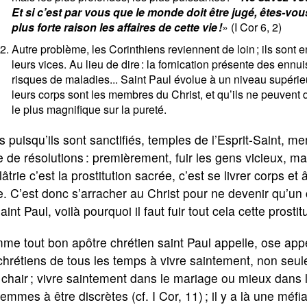
Et si c’est par vous que le monde doit être jugé, êtes-vo
plus forte raison les affaires de cette vie !
» (I Cor 6, 2)
Autre problème, les Corinthiens reviennent de loin ; ils sont
leurs vices. Au lieu de dire : la fornication présente des ennuis
risques de maladies... Saint Paul évolue à un niveau supérie
leurs corps sont les membres du Christ, et qu’ils ne peuvent 
le plus magnifique sur la pureté.
s puisqu’ils sont sanctifiés, temples de l’Esprit-Saint, 
e de résolutions : premièrement, fuir les gens vicieux, mai
olâtrie c’est la prostitution sacrée, c’est se livrer corp
e. C’est donc s’arracher au Christ pour ne devenir qu’un 
aint Paul, voilà pourquoi il faut fuir tout cela cette prost
e tout bon apôtre chrétien saint Paul appelle, ose appele
chrétiens de tous les temps à vivre saintement, non se
 chair ; vivre saintement dans le mariage ou mieux dans la 
femmes à être discrètes (cf. I Cor, 11) ; il y a là une méfi