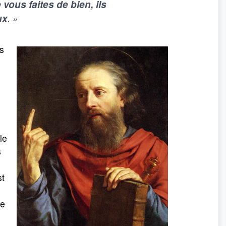
vous faites de bien, ils
ux
. »
s
le
s
st
re