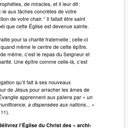
héties, de miracles, et il leur dit :
ez-le aux tâches concrètes de votre
on de votre chair. ” Il fallait être saint
obéi que cette Église est devenue sainte.
aille pour la charité fraternelle ; celle-ci
t quand même le centre de cette épître.
t de même, c’est le repas du Seigneur et
charité. Une épître comme celle-là, c’est
ation qu’il fait à ses nouveaux
mour de Jésus pour arracher les âmes de
l’Évangile apprennent aux païens par «
un
munificence, a dispensées aux nations..
. »
 11).
élivrez l’Église du Christ des « archi-