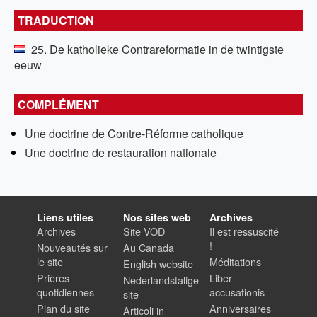
TRADUCTION
25. De katholieke Contrareformatie in de twintigste
eeuw
COMPLÉMENT
Une doctrine de Contre-Réforme catholique
Une doctrine de restauration nationale
Liens utiles
Nos sites web
Archives
Archives
Site VOD
Il est ressuscité
!
Nouveautés sur
Au Canada
le site
Méditations
English website
Prières
Liber
Nederlandstalige
quotidiennes
accusationis
site
Plan du site
Anniversaires
Articoli in