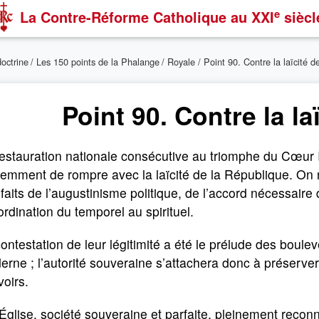
e
La Contre-Réforme Catholique
au XXI
siècl
doctrine
/
Les 150 points de la Phalange
/
Royale
/ Point 90. Contre la laïcité de
Point 90. Contre la laï
restauration nationale consécutive au triomphe du Cœur
emment de rompre avec la laïcité de la République. On re
faits de l’augustinisme politique, de l’accord nécessaire
rdination du temporel au spirituel.
ontestation de leur légitimité a été le prélude des bou
rne ; l’autorité souveraine s’attachera donc à préserve
oirs.
’Église, société souveraine et parfaite, pleinement reconn