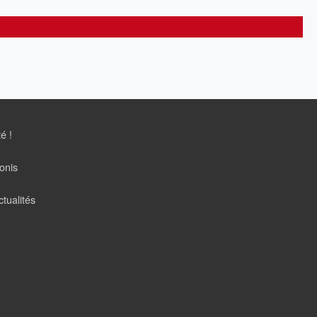
té !
onis
tualités