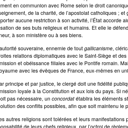
ement en communion avec Rome selon le droit canonique ;
seignement, de la charité, de l’apostolat catholiques ; et
porter aucune restriction à son activité, l’État accorde ai
isation de ses buts religieux et humains. Et elle le défend
eur, à son ministère ou à ses biens.
’autorité souveraine, ennemie de tout
gallicanisme
, cléri
roites relations diplomatiques avec le Saint-Siège et des
ission et obéissance filiales avec le Pontife romain. Mais
royaume avec les évêques de France, eux-mêmes en un
ar principe et par justice, le clergé doit une fidélité publi
ission loyale à la Constitution et aux lois du pays. Si n
oit pas nécessaire, un
concordat
établira les éléments s
olution des conflits possibles, afin que soit maintenu le pl
es autres religions sont tolérées et leurs manifestations
onsabilité de leurs chefs religieux, par l’octroi de règle