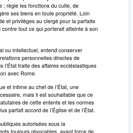
 règle les fonctions du culte, de
 gère ses biens en toute propriété. Loin
de et privilèges au clergé pour la parfaite
 contre tout ce qui porterait atteinte à son
cal ou intellectuel, entend conserver
 relations personnelles directes de
 l’État traite des affaires ecclésiastiques
ion avec Rome.
que et intime au chef de l’État, une
écessaire, mais il est souhaitable que ce
tatutaires de cette entente et les normes
us parfait accord de l’Église et de l’État.
 publiques autorisées sous la
ments toujours révocables, ayant force de