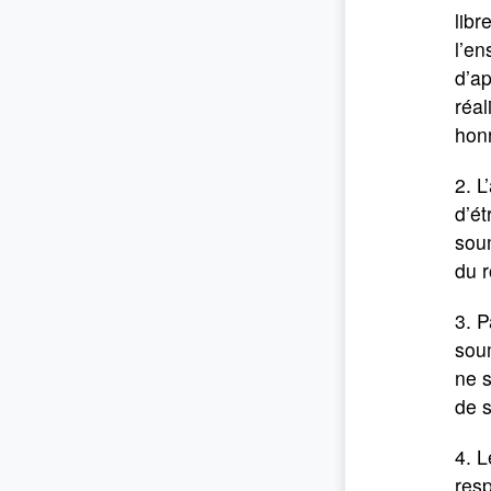
libr
l’en
d’ap
réal
honn
2. L
d’ét
soum
du 
3. P
soum
ne s
de s
4. L
resp