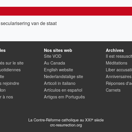
secularisering van de staat
les
Nos sites web
Archives
Site VOD
Il est ressusci
s sur le site
Au Canada
Méditations
uotidiennes
English website
Liber accusati
ite
Nederlandstalige site
Anniversaires
 rejoindre
Articoli in italiano
Réponses d'ac
don
Artículos en español
Carnets
r à nos
Artigos em Português
e
La Contre-Réforme catholique au XXI
siècle
crc-resurrection.org