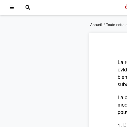
Accueil
/
Toute notre 
La 
évid
bien
subo
La c
mode
pouv
1. L