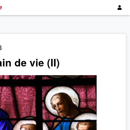
e
8
n de vie (II)