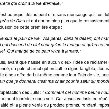
 Celui qui croit a la vie éternelle
.
”
’est pourquoi Jésus peut dire sans mensonge qu’il est l
uprès de Dieu
et qui donne bien plus que le rassasiement de
lusion de cette première étape :
Je suis le pain de vie. Vos pères, dans le désert, ont ma
i qui descend du ciel pour qu’on le mange et qu’on ne m
iel. Qui mange de ce pain vivra à jamais
.
”
is, avant que naisse en aucun d’eux l’idée de réclamer e
ncé, un pain charnel qui en soit le signe tangible, Jésu
te à son offre de Lui-même comme leur Pain de vie, une g
ain que je donnerai c’est ma chair pour le salut du mond
upéfaction des Juifs : “
Comment cet homme peut-il nous
nement incrédule nous sert. Car Jésus va insister, répéte
éalité et la pleine vérité du prodige promis, rendant impo