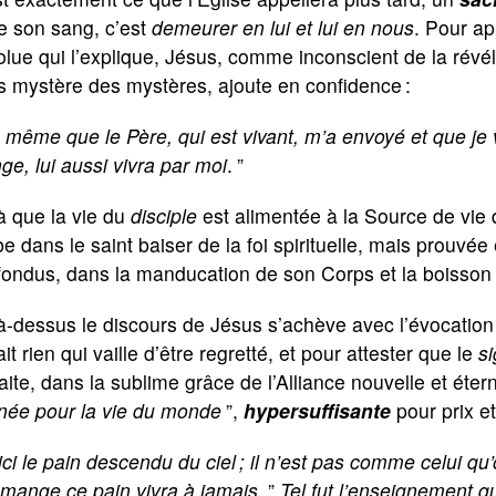
e son sang, c’est
demeurer en lui et lui en nous
. Pour ap
lue qui l’explique, Jésus, comme inconscient de la révél
 mystère des mystères, ajoute en confidence :
 même que le Père, qui est vivant, m’a envoyé et que je 
e, lui aussi vivra par moi
.
”
à que la vie du
disciple
est alimentée à la Source de vie 
e dans le saint baiser de la foi spirituelle, mais prouvée 
fondus, dans la manducation de son Corps et la boisson
-dessus le discours de Jésus s’achève avec l’évocation 
ait rien qui vaille d’être regretté, et pour attester que le
s
aite, dans la sublime grâce de l’Alliance nouvelle et éter
née pour la vie du monde
”,
hypersuffisante
pour prix et
ici le pain descendu du ciel ; il n’est pas comme celui qu
 mange ce pain vivra à jamais
.
”
Tel fut l’enseignement 