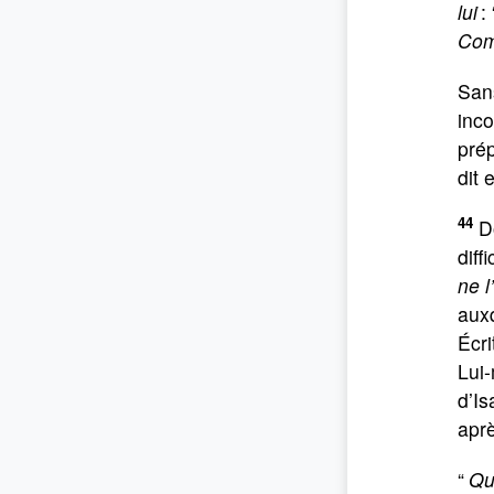
lui
: 
Comm
Sans
inco
prép
dit 
44
Do
diff
ne l
auxq
Écri
Lui-
d’Is
aprè
“
Qui