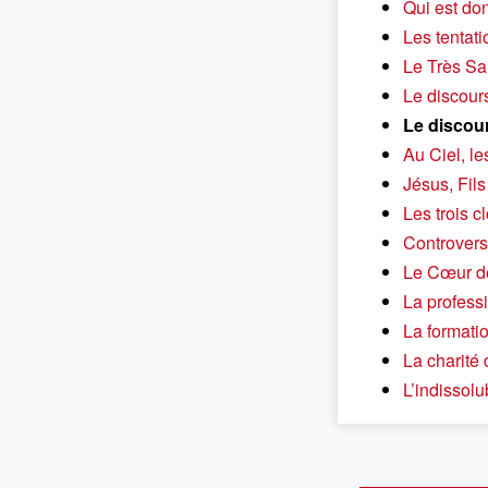
Qui est do
Les tentati
Le Très Sa
Le discours
Le discours
Au Ciel, le
Jésus, Fils
Les trois c
Controverse
Le Cœur d
La professi
La formatio
La charité
L’indissolu