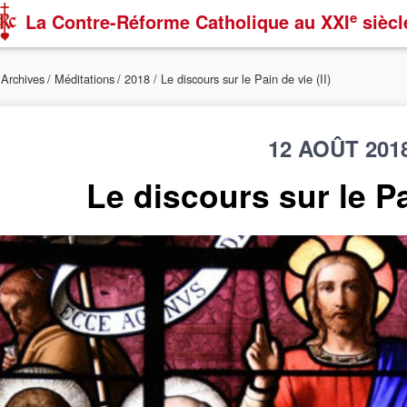
e
La Contre-Réforme Catholique
au XXI
siècl
/
Archives
/
Méditations
/
2018
/ Le discours sur le Pain de vie (II)
12 AOÛT 201
Le discours sur le Pai