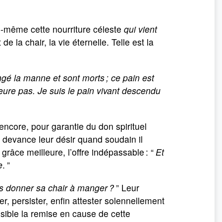
ui-même cette nourriture céleste
qui vient
 la chair, la vie éternelle. Telle est la
ngé la manne et sont morts ; ce pain est
eure pas. Je suis le pain vivant descendu
ncore, pour garantie du don spirituel
s devance leur désir quand soudain il
râce meilleure, l’offre indépassable : “
Et
e
.
”
 donner sa chair à manger ?
” Leur
r, persister, enfin attester solennellement
ssible la remise en cause de cette