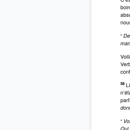
boir
abso
nous
“
De
mang
Voil
Verb
con
58
Là
n’ét
parf
don
“
Vo
Qui