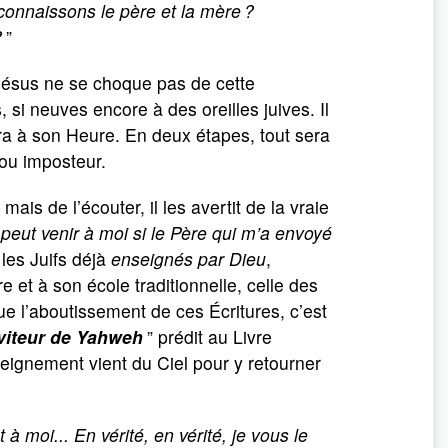
 connaissons le père et la mère ?
?
”
 Jésus ne se choque pas de cette
 si neuves encore à des oreilles juives. Il
dra à son Heure. En deux étapes, tout sera
ou imposteur.
, mais de l’écouter, il les avertit de la vraie
 peut venir à moi si le Père qui m’a envoyé
 les Juifs déjà
enseignés par Dieu
,
 et à son école traditionnelle, celle des
que l’aboutissement de ces Écritures, c’est
viteur de Yahweh
” prédit au Livre
’enseignement vient du Ciel pour y retourner
à moi... En vérité, en vérité, je vous le