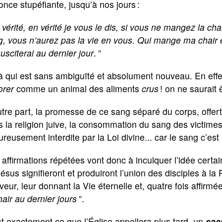
nce stupéfiante, jusqu’à nos jours :
 vérité, en vérité je vous le dis, si vous ne mangez la ch
, vous n’aurez pas la vie en vous. Qui mange ma chair et 
usciterai au dernier jour
.
”
à qui est sans ambiguïté et absolument nouveau. En effe
orer
comme un animal des aliments
crus
! on ne saurait 
tre part, la promesse de ce sang séparé du corps, offer
 la religion juive, la consommation du sang des victime
ureusement interdite par la Loi divine... car le sang c’est l
affirmations répétées vont donc à inculquer l’idée certai
ésus signifieront et produiront l’union des disciples à la P
eur, leur donnant la Vie éternelle et, quatre fois affirmé
hair au dernier jours
”.
t exactement ce que l’Église appellera plus tard, un
sac