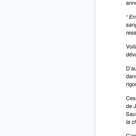
anno
“
En
sang
ress
Voil
dév
D’au
dans
rigo
Ces 
de J
Sauv
la c
C’es