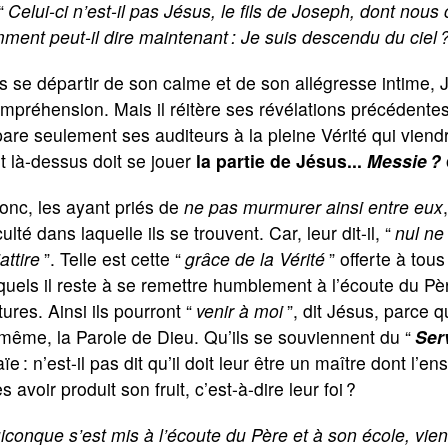
“
Celui-ci n’est-il pas Jésus, le fils de Joseph, dont nous
ent peut-il dire maintenant : Je suis descendu du ciel 
 se départir de son calme et de son allégresse intime,
mpréhension. Mais il réitère ses révélations précédentes,
are seulement ses auditeurs à la pleine Vérité qui vien
et là-dessus doit se jouer
la partie de Jésus...
Messie ?
nc, les ayant priés de
ne pas murmurer ainsi entre eux
iculté dans laquelle ils se trouvent. Car, leur dit-il, “
nul ne
’attire
”. Telle est cette “
grâce de la Vérité
” offerte à tous
uels il reste à se remettre humblement à l’écoute du Père
tures. Ainsi ils pourront “
venir à moi
”, dit Jésus, parce 
même, la Parole de Dieu. Qu’ils se souviennent du “
Ser
aïe : n’est-il pas dit qu’il doit leur être un maître dont l
s avoir produit son fruit, c’est-à-dire leur foi ?
conque s’est mis à l’écoute du Père et à son école, vient 