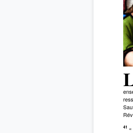
ense
ress
Sauv
Rév
41