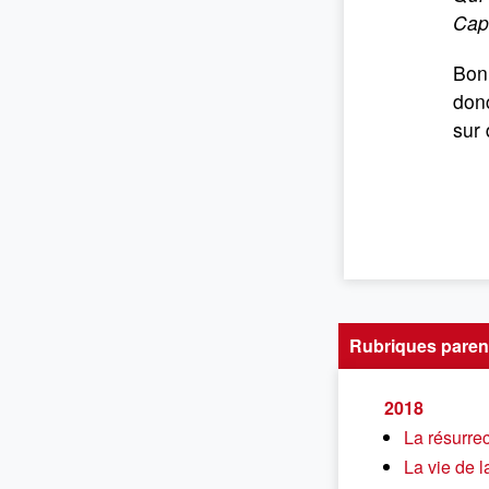
Cap
Bonn
donc
sur 
Rubriques paren
2018
La résurrect
La vie de 