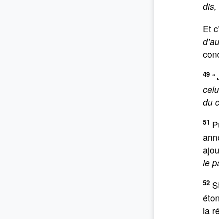
dis,
Et c
d’a
conc
49
“
celu
du c
51
Pu
anno
ajou
le p
52
St
éton
la r