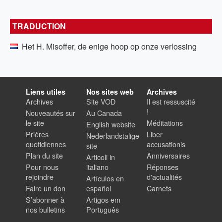
TRADUCTION
Het H. Misoffer, de enige hoop op onze verlossing
Liens utiles
Nos sites web
Archives
Archives
Site VOD
Il est ressuscité
!
Nouveautés sur
Au Canada
le site
Méditations
English website
Prières
Liber
Nederlandstalige
quotidiennes
accusationis
site
Plan du site
Anniversaires
Articoli in
Pour nous
italiano
Réponses
rejoindre
d'actualités
Artículos en
Faire un don
español
Carnets
S’abonner à
Artigos em
nos bulletins
Português