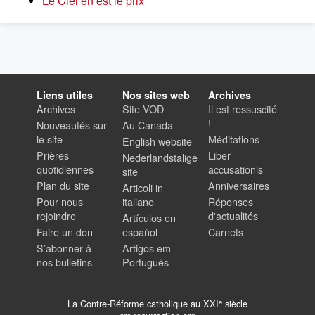
Le Ciel en est le prix
Liens utiles
Nos sites web
Archives
Archives
Site VOD
Il est ressuscité
!
Nouveautés sur
Au Canada
le site
Méditations
English website
Prières
Liber
Nederlandstalige
quotidiennes
accusationis
site
Plan du site
Anniversaires
Articoli in
Pour nous
italiano
Réponses
rejoindre
d'actualités
Artículos en
Faire un don
español
Carnets
S’abonner à
Artigos em
nos bulletins
Português
e
La Contre-Réforme catholique au XXI
siècle