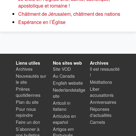
apostolique et romaine !
Châtiment de Jérusalem, châtiment des nations
Espérance en l’Église
Liens utiles
Nos sites web
Archives
Archives
Site VOD
Il est ressuscité
!
Nouveautés sur
Au Canada
le site
Méditations
English website
Prières
Liber
Nederlandstalige
quotidiennes
accusationis
site
Plan du site
Anniversaires
Articoli in
Pour nous
italiano
Réponses
rejoindre
d'actualités
Artículos en
Faire un don
español
Carnets
S’abonner à
Artigos em
nos bulletins
Português