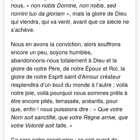
nous, «
non nobis Domine, non nobis, sed
nomini tuo da gloriam
», mais la gloire de Dieu
qui viendra, qui va venir, avant que ce siècle ne
s’achève.
Nous en avons la conviction, alors souffrons
encore un peu, soyons humbles,
abandonnons-nous totalement à Dieu et la
gloire de notre Père, de notre Époux et Roi, la
gloire de notre Esprit saint d’Amour créateur
resplendira d’un bout du monde à l’autre ; voilà
notre joie, voilà pourquoi nous sommes prêts à
être encore pilés, terrassés, anéantis, pour
que, enfin ! nous puissions dire : « Q
ue votre
Nom soit sanctifié, que votre Règne arrive, que
votre Volonté soit fait
e. »
Ce sera notre conclusion : ce soir avant de