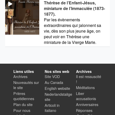
Thérèse de l’Enfant-Jésus,
miniature de l’Immaculée (1873-
1877).
Par les évènements
extraordinaires qui jalonnent sa
vie, dès son plus jeune âge, on
peut voir en Thérèse une
miniature de la Vierge Marie.
Liens utiles
Nos sites web
Archives
Archives
Site VOD
Il est ressuscité
!
Nouveautés sur
Au Canada
le site
Méditations
English website
Prières
Liber
Nederlandstalige
quotidiennes
accusationis
site
Plan du site
Anniversaires
Articoli in
Pour nous
italiano
Réponses