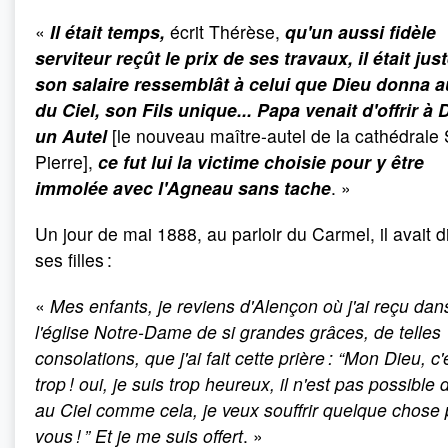
«
Il était temps,
écrit Thérèse,
qu'un aussi fidèle
serviteur reçût le prix de ses travaux, il était jus
son salaire ressemblât à celui que Dieu donna a
du Ciel, son Fils unique... Papa venait d'offrir à 
un Autel
[le nouveau maître-autel de la cathédrale 
Pierre],
ce fut lui la victime choisie pour y être
immolée avec l'Agneau sans tache
. »
Un jour de mai 1888, au parloir du Carmel, il avait di
ses filles :
«
Mes enfants, je reviens d'Alençon où j'ai reçu dan
l'église Notre-Dame de si grandes grâces, de telles
consolations, que j'ai fait cette prière : “Mon Dieu, c'
trop ! oui, je suis trop heureux, il n'est pas possible d
au Ciel comme cela, je veux souffrir quelque chose
vous ! ” Et je me suis offert
. »