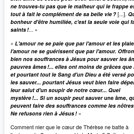
ne trouves-tu pas que le malheur qui le frappe e
tout à fait le complément de sa belle vie ?
[...].
Qu
bonheur d'être humiliée, c'est la seule voie qui fa
saints !
... »
«
L'amour ne se paie que par l'amour et les
plai
l'amour ne se guérissent que par l'amour. Offro
bien nos souffrances à Jésus pour sauver les â
pauvres âmes !... elles ont moins de grâces que
et pourtant tout le Sang d'un Dieu a été versé p
les sauver... pourtant Jésus veut bien faire dép
leur salut d'un soupir de notre cœur... Quel
mystère !... Si un soupir peut sauver
une âme,
q
peuvent faire des souffrances comme les nôtres 
Ne refusons rien à Jésus !
»
Comment nier que le cœur de Thérèse ne batte à