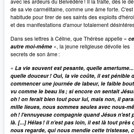
avec les ardeurs du Belvédère ! Il la traite, dès le d
de sa vie carmélitaine, comme une âme forte. C'est
habitude pour tirer de ses saints des exploits d'hér
et des manifestations d'amour totalement désintére
Dans ses lettres à Céline, que Thérèse appelle «
ce
autre moi-même
», la jeune religieuse dévoile les
secrets de son âme :
«
La vie souvent est pesante, quelle amertume..
quelle douceur ! Oui, la vie coûte, il est pénible 
commencer une journée de labeur, le faible bout
vu comme le beau lis ; si encore on sentait Jésu
oh ! on ferait bien tout pour lui, mais non, il para
mille lieues, nous sommes seules avec nous-m
oh ! l'ennuyeuse compagnie quand Jésus n'est 
là. [...] Hélas ! il n'est pas loin, il est là tout près 
nous regarde, qui nous mendie cette tristesse, c