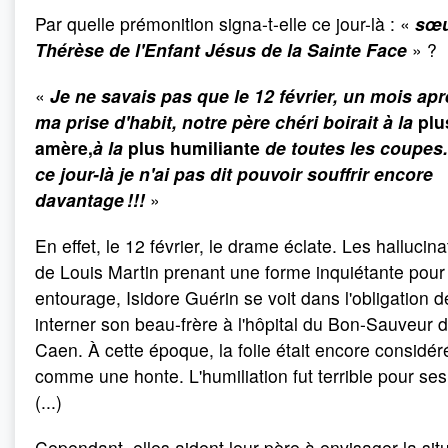
Par quelle prémonition signa-t-elle ce jour-là : «
sœ
Thérèse de l'Enfant Jésus de la Sainte Face
» ?
«
Je ne savais pas que le 12 février, un mois ap
ma prise d'habit, notre père chéri boirait à la
plu
amère,
à la
plus humiliante
de toutes les coupes.
ce jour-là je n'ai pas dit pouvoir souffrir encore
davantage !!!
»
En effet, le 12 février, le drame éclate. Les hallucina
de Louis Martin prenant une forme inquiétante pour
entourage, Isidore Guérin se voit dans l'obligation d
interner son beau-frère à l'hôpital du Bon-Sauveur 
Caen. À cette époque, la folie était encore considér
comme une honte. L'humiliation fut terrible pour ses f
(...)
Cependant, elles aident leur père à envisager la sit