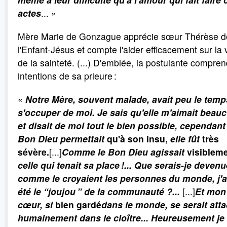
actes
... »
Mère Marie de Gonzague apprécie sœur Thérèse d
l'Enfant-Jésus et compte l'aider efficacement sur la 
de la sainteté. (...) D'emblée, la postulante compren
intentions de sa prieure :
«
Notre Mère, souvent malade, avait peu le temp
s'occuper de moi. Je sais qu'elle m'aimait beau
et disait de moi tout le bien possible, cependant
Bon Dieu permettait
qu'à son insu,
elle fût
très
sévère.
[...]
Comme le Bon Dieu agissait
visiblem
celle qui tenait sa place !... Que serais-je devenu
comme le croyaient les personnes du monde, j'a
été le “joujou ” de la communauté ?...
[...]
Et mon
cœur, si
bien gardé
dans le monde, se serait att
humainement dans le cloître... Heureusement je