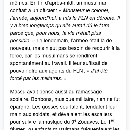
mêmes. En fin d’après-midi, un musulman
confiait à un officier : «
Monsieur le colonel,
l’armée, aujourd’hui, a mis le FLN en déroute. Il
y a bien longtemps qu’elle aurait dû le faire,
parce que, pour nous, la vie n’était plus
possible
. » Le lendemain, l’armée était là de
nouveau, mais n’eut pas besoin de recourir à la
force, car les musulmans se rendirent
spontanément au travail. Il leur suffisait de
pouvoir dire aux agents du FLN : «
J’ai été
forcé par les militaires
. »
Massu avait pensé aussi au ramassage
scolaire. Bonbons, musique militaire, rien ne fut
épargné. Les gosses souriaient, tendaient leur
main aux soldats, et dévalaient les escaliers
e
er
pour suivre la musique du 9
Zouaves. Le 1
février, 70 enfants musulmans fréquentaient les