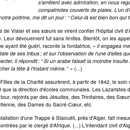
s'arrêtent avec admiration, en nous reg
compatriotes couverts de plaies. L'un d
notre poitrine, me dit un jour :
“
Celui-là est bien bon qui t
 de Vialar et ses sœurs se virent confier l'hôpital civil d
. Leur dévouement fut sans limites. Bientôt, on les appe
e ayant été guéri, raconte la fondatrice, «
il engagea mes
tale de ses tribus ; et sur l'observation de l'une d'elles 
ecter, il répondit :
“
Si un arabe faisait la moindre insulte à
cher la tête à l'instant même
. ” » (...)
Filles de la Charité assurèrent, à partir de 1842, le soi
i que la direction d'écoles communales. Les Lazaristes 
 tour, rejoints par des Jésuites, des Trinitaires, des Sœu
étienne, des Dames du Sacré-Cœur, etc.
stallation d'une Trappe à Staouéli, près d'Alger, fait mesur
ontrées par le clergé d'Afrique. (...) L'intendant civil d'A