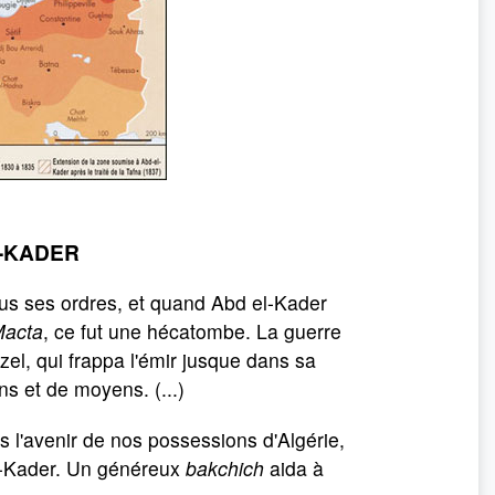
L-KADER
ous ses ordres, et quand Abd el-Kader
acta
, ce fut une hécatombe. La guerre
zel, qui frappa l'émir jusque dans sa
ns et de moyens. (...)
 l'avenir de nos possessions d'Algérie,
el-Kader. Un généreux
bakchich
aida à