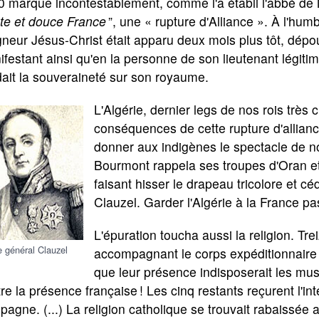
0 marque incontestablement, comme l'a établi l'abbé de
nte et douce France
”, une « rupture d'Alliance ». À l'hum
neur Jésus-Christ était apparu deux mois plus tôt, dépo
festant ainsi qu'en la personne de son lieutenant légitime,
ait la souveraineté sur son royaume.
L'Algérie, dernier legs de nos rois très
conséquences de cette rupture d'allian
donner aux indigènes le spectacle de no
Bourmont rappela ses troupes d'Oran e
faisant hisser le drapeau tricolore et c
Clauzel. Garder l'Algérie à la France pass
L'épuration toucha aussi la religion. Tre
e général Clauzel
accompagnant le corps expéditionnaire f
que leur présence indisposerait les mus
re la présence française ! Les cinq restants reçurent l'in
agne. (...) La religion catholique se trouvait rabaissée 