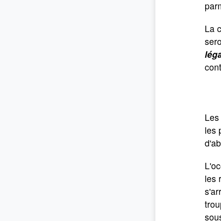
parm
La c
ser
léga
cont
Les
les 
d'ab
L'oc
les
s'ar
trou
sous