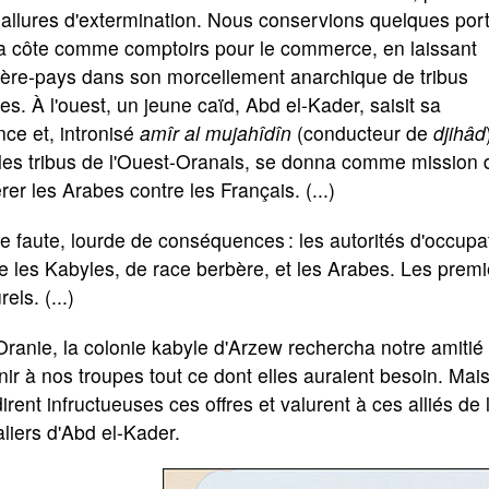
allures d'extermination. Nous conservions quelques por
la côte comme comptoirs pour le commerce, en laissant
rière-pays dans son morcellement anarchique de tribus
les. À l'ouest, un jeune caïd, Abd el-Kader, saisit sa
ce et, intronisé
amîr al mujahîdîn
(conducteur de
djihâd
 les tribus de l'Ouest-Oranais, se donna comme mission 
rer les Arabes contre les Français. (...)
e faute, lourde de conséquences : les autorités d'occupat
e les Kabyles, de race berbère, et les Arabes. Les premi
rels. (...)
ranie, la colonie kabyle d'Arzew rechercha notre amitié dè
nir à nos troupes tout ce dont elles auraient besoin. Mais
irent infructueuses ces offres et valurent à ces alliés 
liers d'Abd el-Kader.