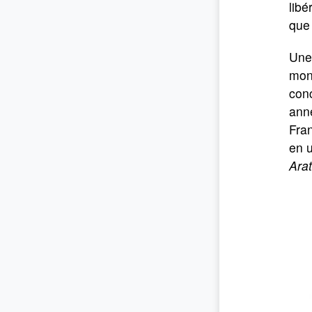
libé
que 
Une 
mona
conc
anné
Fran
en u
Arat