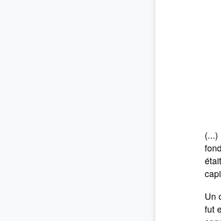
(...
fond
étai
capi
Un c
fut 