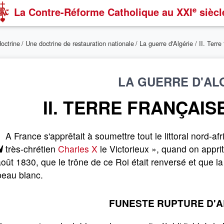
e
La Contre-Réforme Catholique
au XXI
siècl
doctrine
/
Une doctrine de restauration nationale
/
La guerre d'Algérie
/ II. Terr
LA GUERRE D'AL
II. TERRE FRANÇAISE
L
A France s'apprêtait à soumettre tout le littoral nord-afr
très-chrétien
Charles X
le Victorieux », quand on apprit
oût 1830, que le trône de ce Roi était renversé et que la
peau blanc.
FUNESTE RUPTURE D'A