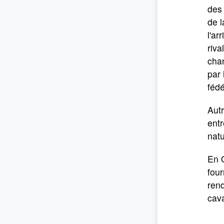
des 
de 
l'ar
riva
chan
par
fédé
Autr
entr
natu
En O
four
rend
cava