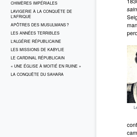
183
CHIMÈRES IMPÉRIALES
sai
LAVIGERIE À LA CONQUÊTE DE
Seig
L'AFRIQUE
mani
APÔTRES DES MUSULMANS ?
perd
LES ANNÉES TERRIBLES
L'ALGÉRIE RÉPUBLICAINE
LES MISSIONS DE KABYLIE
LE CARDINAL RÉPUBLICAIN
« UNE ÉGLISE À MOITIÉ EN RUINE »
LA CONQUÊTE DU SAHARA
LE PÈRE DE FOUCAULD, « FRÈRE
UNIVERSEL »
L
cont
camp