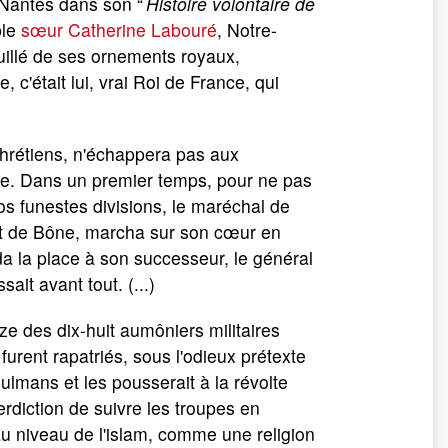
 Nantes dans son “
Histoire volontaire de
ble
sœur Catherine Labouré
, Notre-
uillé de ses ornements royaux,
 c'était lui, vrai Roi de France, qui
 chrétiens, n'échappera pas aux
ce. Dans un premier temps, pour ne pas
s funestes divisions, le maréchal de
t de Bône, marcha sur son cœur en
éda la place à son successeur, le général
ait avant tout. (...)
ize des dix-huit aumôniers militaires
urent rapatriés, sous l'odieux prétexte
ulmans et les pousserait à la révolte
terdiction de suivre les troupes en
au niveau de l'islam, comme une religion