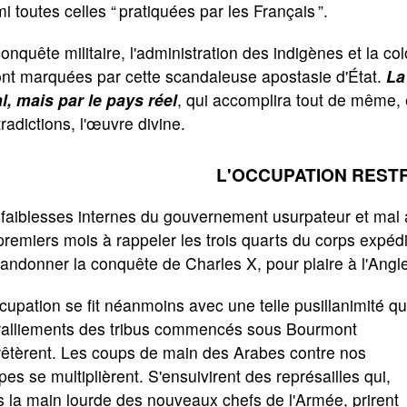
i toutes celles “ pratiquées par les Français ”.
onquête militaire, l'administration des indigènes et la c
ont marquées par cette scandaleuse apostasie d'État.
La
l, mais par le pays réel
, qui accomplira tout de même, 
radictions, l'œuvre divine.
L'OCCUPATION REST
 faiblesses internes du gouvernement usurpateur et mal
premiers mois à rappeler les trois quarts du corps expédi
andonner la conquête de Charles X, pour plaire à l'Anglete
cupation se fit néanmoins avec une telle pusillanimité q
 ralliements des tribus commencés sous Bourmont
rêtèrent. Les coups de main des Arabes contre nos
pes se multiplièrent. S'ensuivirent des représailles qui,
 la main lourde des nouveaux chefs de l'Armée, prirent