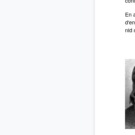
conc
En a
d'en
nid 