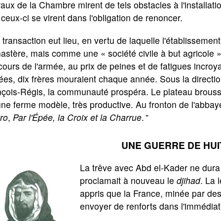
raux de la Chambre mirent de tels obstacles à l'installat
ceux-ci se virent dans l'obligation de renoncer.
transaction eut lieu, en vertu de laquelle l'établisseme
stère, mais comme une « société civile à but agricole » !
ours de l'armée, au prix de peines et de fatigues incroy
es, dix frères mouraient chaque année. Sous la directi
çois-Régis, la communauté prospéra. Le plateau broussa
ne ferme modèle, très productive. Au fronton de l'abbaye,
ro
,
Par l'Épée, la Croix et la Charrue
. ”
UNE GUERRE DE HUI
La trêve avec Abd el-Kader ne dura 
proclamait à nouveau le
djihad
. La 
appris que la France, minée par des 
envoyer de renforts dans l'immédiat