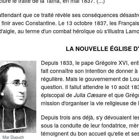
lure le traité de la Tafna, en mai 1837. (...)
ttendant que ce traité révèle ses conséquences désastr
 finir avec Constantine. Le 13 octobre 1837, les Françai
d'aigle, au terme d'un combat héroïque où s'illustra Lamor
LA NOUVELLE ÉGLISE D
Depuis 1833, le pape Grégoire XVI, enth
fait connaître son intention de donner à 
régulière. Mais le gouvernement de Louis
question. Il fallut attendre le 10 août 1
épiscopal de
Julia Cæsare
et que Grég
mission d'organiser la vie religieuse de 
Depuis trois ans déjà, s'y dévouaient l
sous la conduite de leur fondatrice, mère
témoignent du bon accueil qu'elle et se
Mgr Dupuch