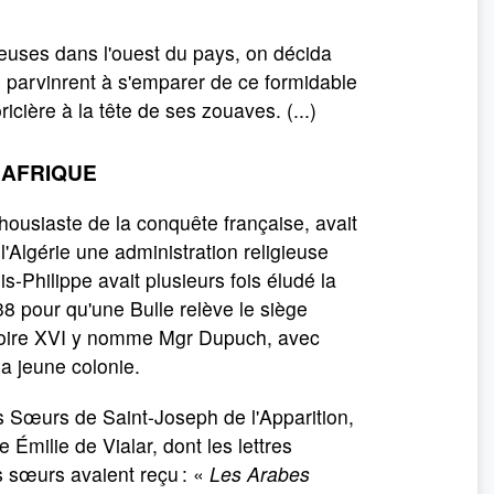
euses dans l'ouest du pays, on décida
s parvinrent à s'emparer de ce formidable
icière à la tête de ses zouaves. (...)
'AFRIQUE
ousiaste de la conquête française, avait
l'Algérie une administration religieuse
-Philippe avait plusieurs fois éludé la
838 pour qu'une Bulle relève le siège
oire XVI y nomme Mgr Dupuch, avec
la jeune colonie.
es Sœurs de Saint-Joseph de l'Apparition,
 Émilie de Vialar, dont les lettres
s sœurs avaient reçu : «
Les Arabes