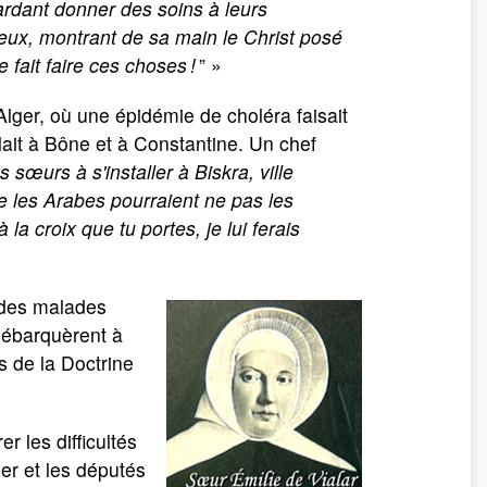
ardant donner des soins à leurs
'eux, montrant de sa main le Christ posé
e fait faire ces choses !
” »
'Alger, où une épidémie de choléra faisait
lait à Bône et à Constantine. Un chef
 sœurs à s'installer à Biskra, ville
que les Arabes pourraient ne pas les
 la croix que tu portes, je lui ferais
n des malades
débarquèrent à
rs de la Doctrine
er les difficultés
lger et les députés