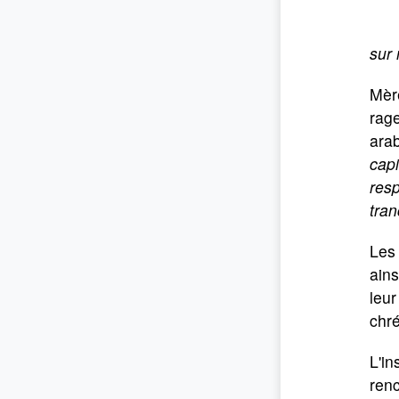
sur 
Mère
rage
arab
capi
resp
tran
Les 
ains
leur
chr
L'in
renc