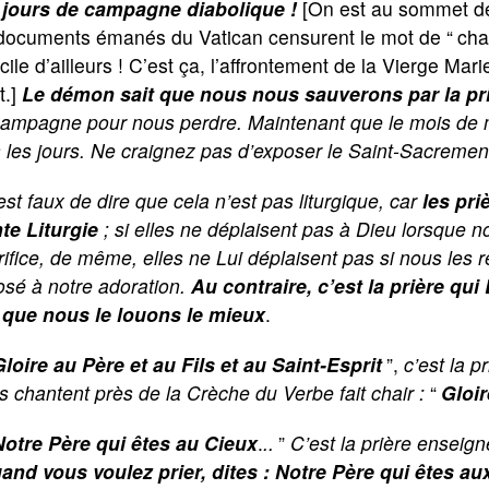
 jours de campagne diabolique !
[On est au sommet d
 documents émanés du Vatican censurent le mot de “
cha
ile d’ailleurs ! C’est ça, l’affrontement de la Vierge Mar
t.]
Le démon sait que nous nous sauverons par la pr
campagne pour nous perdre. Maintenant que le mois de m
 les jours. Ne craignez pas d’exposer le Saint-Sacremen
 est faux de dire que cela n’est pas liturgique, car
les pri
te Liturgie
; si elles ne déplaisent pas à Dieu lorsque no
ifice, de même, elles ne Lui déplaisent pas si nous les r
osé à notre adoration.
Au contraire, c’est la prière qui 
e que nous le louons le mieux
.
Gloire au Père et au Fils et au Saint-Esprit
”,
c’est la p
ls chantent près de la Crèche du Verbe fait chair :
“
Gloir
Notre Père qui êtes au Cieux
.
..
”
C’est la prière enseign
and vous voulez prier, dites : Notre Père qui êtes au