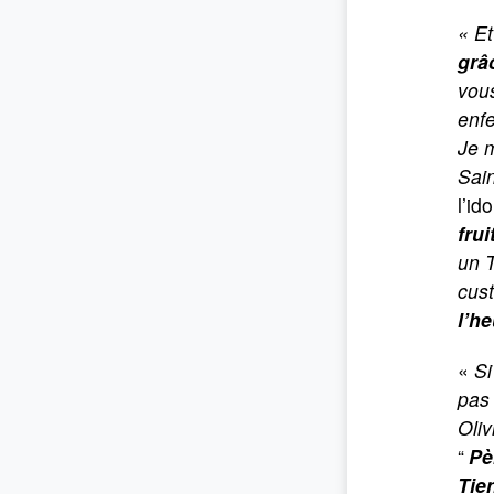
« Et 
grâ
vou
enf
Je m
Sain
l’id
frui
un T
cust
l’h
«
Si
pas 
Oliv
“
Pè
Tie