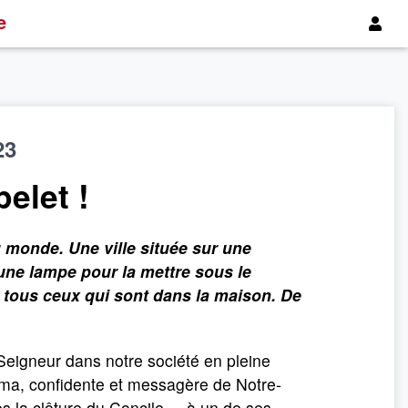
e
23
elet !
u monde. Une ville située sur une
une lampe pour la mettre sous le
ur tous ceux qui sont dans la maison. De
igneur dans notre société en pleine
ima, confidente et messagère de Notre-
ès la clôture du Concile –, à un de ses