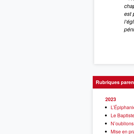
chap
est 
l’ég
péni
Rubriques paren
2023
L’Épiphani
Le Baptiste
N’oublions 
Mise en pr