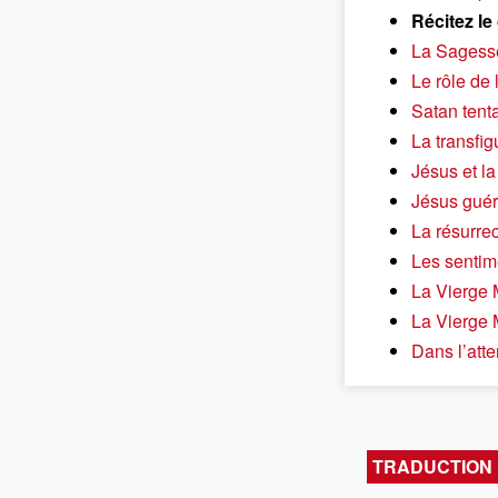
Récitez le
La Sagesse
Le rôle de 
Satan tent
La transfig
Jésus et l
Jésus guéri
La résurre
Les sentim
La Vierge 
La Vierge 
Dans l’atte
TRADUCTION