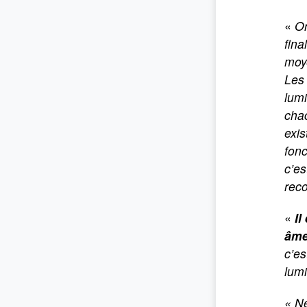
«
Or
fina
moy
Les 
lumi
chac
exi
fonc
c’es
rec
«
Il
âme
c’e
lumi
« Ne