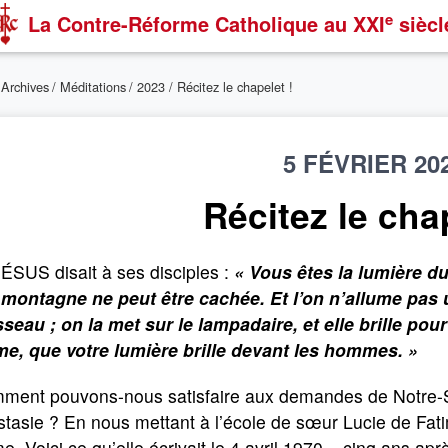
e
La Contre-Réforme Catholique
au XXI
siècl
/
Archives
/
Méditations
/
2023
/ Récitez le chapelet !
5 FÉVRIER 20
Récitez le chap
ÉSUS disait à ses disciples :
« Vous êtes la lumière d
montagne ne peut être cachée. Et l’on n’allume pas 
sseau ; on la met sur le lampadaire, et elle brille po
e, que votre lumière brille devant les hommes. »
ment pouvons-nous satisfaire aux demandes de Notre-Se
tasie ? En nous mettant à l’école de sœur Lucie de Fat
. Voici ce qu’elle écrivait le 4 avril 1970 – cinq ans apr