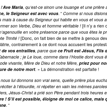
l’
Ave Maria
, qu’est-ce sinon une louange et une prière
ce, le Seigneur est avec vous
.
”
Comme si nous disions 
s mais à cause du Seigneur qui habite en vous et vous 
ermer son Verbe, Dieu et homme véritable !
[Il n’y a rien
’agenouille en votre présence parce que vous êtes le pr
te Trinité !
[Donc, on fait bien de se mettre à genoux dev
olâtrie, contrairement à ce dont nous accusent les protes
t de vos entrailles
, parce que
ce Fruit est Jésus, Fils 
abernacle ; je Le loue, comme dans l’Hostie dont vous ê
ode vivante, Mère de Dieu et notre Mère,
priez pour no
eure de notre mort
. » La démonstration est parfaite !
 nous lui donnons son vrai sens, quelle prière plus euch
réciter à l’étourdie, ni répéter en vain les mêmes paroles
iers, Jésus-Christ a prié son Père pendant trois heures 
re ! S’il est possible, éloigne de moi ce calice, mais 
nne
.
”