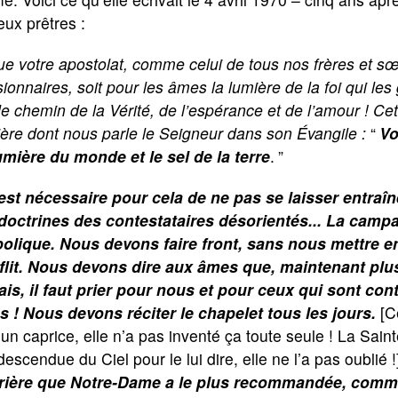
ux prêtres :
e votre apostolat, comme celui de tous nos frères et s
ionnaires, soit pour les âmes la lumière de la foi qui les
le chemin de la Vérité, de l’espérance et de l’amour ! Cet
ère dont nous parle le Seigneur dans son Évangile :
“
Vo
umière du monde et le sel de la terre
.
”
 est nécessaire pour cela de ne pas se laisser entraîn
 doctrines des contestataires désorientés... La camp
bolique. Nous devons faire front, sans nous mettre e
flit. Nous devons dire aux âmes que, maintenant plu
ais, il faut prier pour nous et pour ceux qui sont con
s ! Nous devons réciter le chapelet tous les jours.
[C
un caprice, elle n’a pas inventé ça toute seule ! La Sain
descendue du Ciel pour le lui dire, elle ne l’a pas oublié 
prière que Notre-Dame a le plus recommandée, comm