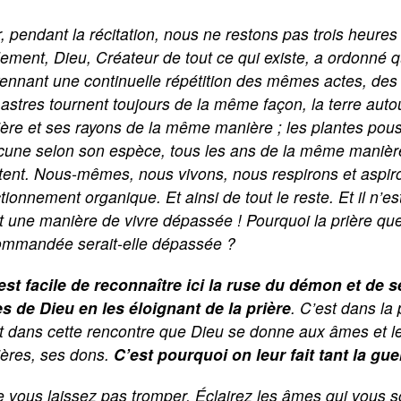
, pendant la récitation, nous ne restons pas trois heure
lement, Dieu, Créateur de tout ce qui existe, a ordonné 
ennant une continuelle répétition des mêmes actes, 
astres tournent toujours de la même façon, la terre auto
ère et ses rayons de la même manière ; les plantes pousse
une selon son espèce, tous les ans de la même manière, e
stent. Nous-mêmes, nous vivons, nous respirons et aspir
tionnement organique. Et ainsi de tout le reste. Et il n’e
t une manière de vivre dépassée ! Pourquoi la prière qu
ommandée serait-elle dépassée ?
 est facile de reconnaître ici la ruse du démon et de 
s de Dieu en les éloignant de la prière
. C’est dans la
st dans cette rencontre que Dieu se donne aux âmes et 
ères, ses dons.
C’est pourquoi on leur fait tant la gue
 vous laissez pas tromper. Éclairez les âmes qui vous son