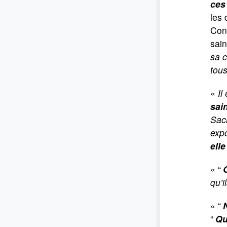
ces
les
Conc
sain
sa 
tous
«
Il
sain
Sacr
exp
ell
« “
qu’i
« “
“
Qu