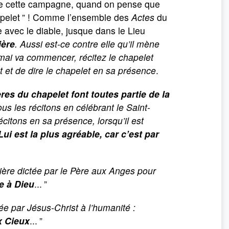
e cette campagne, quand on pense que
pelet
” ! Comme l’ensemble des
Actes
du
ie avec le diable, jusque dans le Lieu
ière
. Aussi est-ce contre elle qu’il mène
ai va commencer, récitez le chapelet
t et de dire le chapelet en sa présence
.
ères du chapelet font toutes partie de la
us les récitons en célébrant le Saint-
écitons en sa présence, lorsqu’il est
Lui est la plus agréable, car c’est par
rière dictée par le Père aux Anges pour
e à Dieu
...
”
ée par Jésus-Christ à l’humanité :
x Cieux
...
”