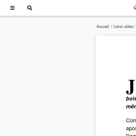
Accueil
/
Liens utiles
J
boi
mêm
Com
apos
Dame