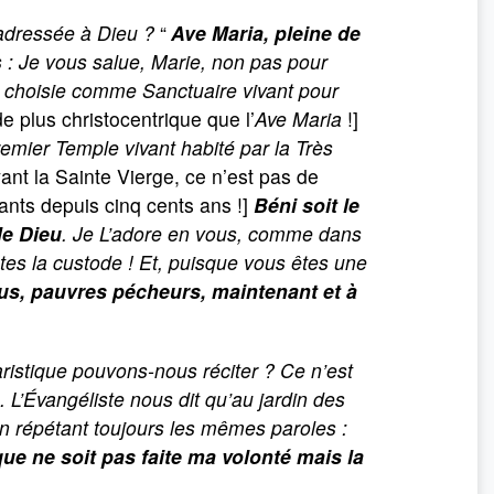
 adressée à Dieu ?
“
Ave Maria, pleine de
: Je vous salue, Marie, non pas pour
a choisie comme Sanctuaire vivant pour
 de plus christo­centrique que l’
Ave Maria
!]
emier Temple vivant habité par la Très
ant la Sainte Vierge, ce n’est pas de
tants depuis cinq cents ans !]
Béni soit le
de Dieu
. Je L’adore en vous, comme dans
tes la custode
! Et, puisque vous êtes une
us, pauvres pécheurs, maintenant et à
aristique pouvons-nous réciter ? Ce n’est
. L’Évangéliste nous dit qu’au jardin des
en répétant toujours les mêmes paroles :
que ne soit pas faite ma volonté mais la