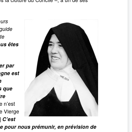
œurs
 guide
te
us êtes
er par
agne est
n
s que
tre
e n’est
te Vierge
!]
C’est
e pour nous prémunir, en prévision de