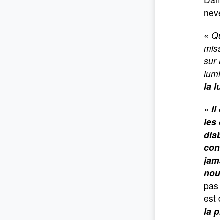
neve
«
Qu
miss
sur 
lumi
la l
«
Il
les
dia
con
jam
nou
pas 
est 
la 