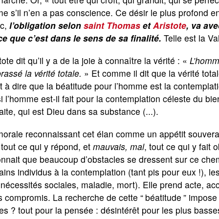
 s’il n’en a pas conscience. Ce désir le plus profond en lu
c,
l’obligation selon
saint Thomas
et
Aristote
, va ave
ce que c’est dans le sens de sa finalité.
Telle est la V
tote dit qu’il y a de la joie à connaître la vérité : «
L’homme
assé la vérité totale.
» Et comme il dit que la vérité tota
t à dire que la béatitude pour l’homme est la contemplati
i l’homme est-il fait pour la contemplation céleste du bien
aite, qui est Dieu dans sa substance (...).
orale reconnaissant cet élan comme un appétit souverain
tout ce qui y répond, et
mauvais, mal
, tout ce qui y fait
nnait que beaucoup d’obstacles se dressent sur ce chemi
ains individus à la contemplation (tant pis pour eux !), le
(nécessités sociales, maladie, mort). Elle prend acte, ac
s compromis. La recherche de cette “
béatitude
” impose 
es ? tout pour la pensée : désintérêt pour les plus bas