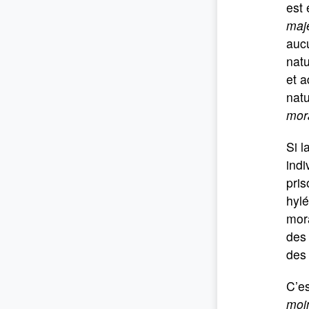
est 
maj
aucu
nat
et a
nat
mor
Si l
indi
pris
hyl
mora
des 
des 
C’es
moi