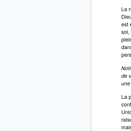
La r
Dieu
est 
soi,
plei
dans
pers
Notr
de v
une
La p
cont
Unio
rais
mais