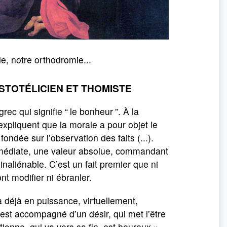
le, notre orthodromie...
STOTÉLICIEN ET THOMISTE
grec qui signifie “
le bonheur
”. À la
 expliquent que la morale a pour objet le
ondée sur l’observation des faits (...).
mmédiate, une valeur absolue, commandant
 inaliénable. C’est un fait premier que ni
nt modifier ni ébranler.
l a déjà en puissance, virtuellement,
 est accompagné d’un désir, qui met l’être
ctionne, qui va vers sa fin, est heureux »,