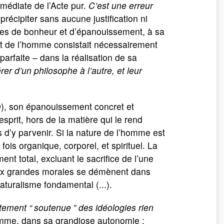
mmédiate de l’Acte pur.
C’est une erreur
récipiter sans aucune justification ni
nces de bonheur et d’épanouissement, à sa
t de l’homme consistait nécessairement
parfaite – dans la réalisation de sa
rer d’un philosophe à l’autre, et leur
n
), son épanouissement concret et
prit, hors de la matière qui le rend
 d’y parvenir. Si la nature de l’homme est
fois organique, corporel, et spirituel. La
t total, excluant le sacrifice de l’une
 deux grandes morales se démènent dans
naturalisme fondamental (...).
ctement “
soutenue
” des idéologies rien
homme, dans sa grandiose autonomie ;