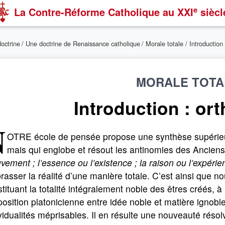
e
La Contre-Réforme Catholique
au XXI
siècl
doctrine
/
Une doctrine de Renaissance catholique
/
Morale totale
/ Introduction
MORALE TOTA
Introduction : or
N
OTRE école de pensée propose une synthèse supérieur
mais qui englobe et résout les antinomies des Ancie
ement ; l’essence ou l’existence ; la raison ou l’expérienc
asser la réalité d’une manière totale. C’est ainsi que 
tituant la totalité intégralement noble des êtres créés, à
position platonicienne entre idée noble et matière ignoble
vidualités méprisables. Il en résulte une nouveauté réso