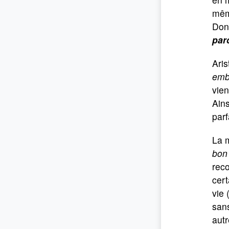
même
Don
par
Aris
embr
vien
Ains
parf
La m
bon
reco
cert
vie 
san
autr