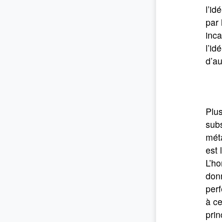
l’id
par 
inc
l’id
d’a
Plu
subs
mét
est 
L’ho
donn
perf
à ce
prin