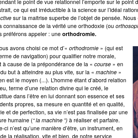
ndant le point de vue relationnel l’emporte sur le point d
strait, ce qui est irréductible à la science sur l’idéal ra
ctive
sur la maitrise superbe de l’objet de pensée. Nous
a connaissance de la vérité une orthodoxie (ou
orthosop
s préférons appeler : une
orthodromie.
nous avons choisi ce mot d’«
orthodromie
» (qui est
erme de navigation) pour qualifier notre morale,
st à cause de la prépondérance de la «
course
» en
du but à atteindre au plus vite
,
sur la «
machine
»
en est le moyen (...). L’homme étant d’abord relation
eu, terme d’une relation divine qui le créé, le
titue dans l’être en lui donnant son essence et ses
dents propres, sa mesure en quantité et en qualité,
ie et de perfection, sa vie n’est pas finalisée par une
ure humaine (
“
la machine
”)
à réaliser et parfaire.
e-ci n’est qu’une manière d’être, un instrument, en
de la réalisation, vite et bien, de notre service