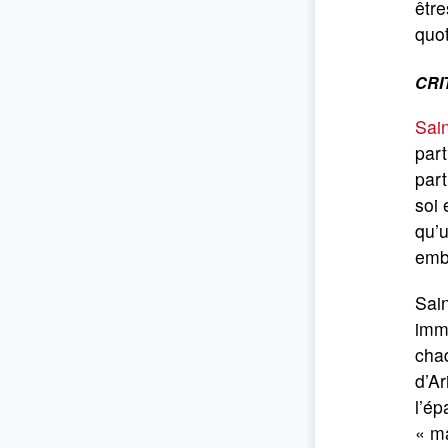
être
quot
CRI
Sai
par
part
soi 
qu’u
embe
Sain
imma
chaq
d’Ar
l’é
« ma