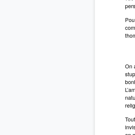
per
Pour
comm
thom
On 
stup
bonh
L’a
natu
reli
Tou
invi
en m