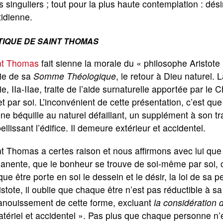
s singuliers ; tout pour la plus haute contemplation : désint
idienne.
TIQUE DE SAINT THOMAS
nt Thomas
fait sienne la morale du « philosophe Aristote
tie de sa
Somme Théologique
, le retour à Dieu naturel.
ie, IIa-IIae, traite de l’aide surnaturelle apportée par le
et par soi. L’inconvénient de cette présentation, c’est qu
ne béquille au naturel défaillant, un supplément à son t
llissant l’édifice. Il demeure extérieur et accidentel.
t Thomas a certes raison et nous affirmons avec lui que 
nente, que le bonheur se trouve de soi-même par soi, ch
ue être porte en soi le dessein et le désir, la loi de sa pe
istote, il oublie que chaque être n’est pas réductible à s
panouissement de cette forme, excluant
la considération 
tériel et accidentel ». Pas plus que chaque personne n’