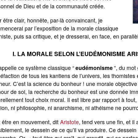
sonnel de Dieu et de la communauté créée.
 être clair, honnête, par-là convaincant, je
encerai par l’exposition de la morale classique
iste, puis sa critique, et je dresserai, en face, en parallè
I. LA MORALE SELON L’EUDÉMONISME ARI
appelle ce système classique “
eudémonisme
”, du mot 
éfaction de tous les kantiens de l’univers, les thomistes
eur. C’est la science du bonheur ! une morale objective f
mour de soi, la recherche du bonheur est une donnée i
rellement tout choix moral. Il est libre par rapport à tout,
gion, ni philosophie, ni anarchisme, ni athéisme ne pourro
t être en mouvement, dit
Aristote
, tend vers une fin, et i
siblement, le dessein de ce qu’il va produire. Ce dessein
arche. Or, « tout être qui croît, qui grandit, qui se perfe