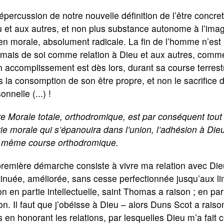
épercussion de notre nouvelle définition de l’être concret
 et aux autres, et non plus substance autonome à l’imag
en morale, absolument radicale. La fin de l’homme n’es
 mais de soi comme relation à Dieu et aux autres, comm
n accomplissement est dès lors, durant sa course terrest
 la consomption de son être propre, et non le sacrifice de
onnelle (...) !
e Morale totale, orthodromique, est par conséquent tout 
ie morale qui s’épanouira dans l’union, l’adhésion à Di
 même course orthodromique.
remière démarche consiste à vivre ma relation avec Dieu,
inuée, améliorée, sans cesse perfectionnée jusqu’aux lim
n en partie intellectuelle, saint Thomas a raison ; en p
on. Il faut que j’obéisse à Dieu – alors Duns Scot a raiso
 en honorant les relations, par lesquelles Dieu m’a fait c