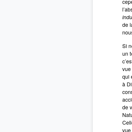
cepe
l’ab
indu
de l
nou
Si 
un t
c’e
vue 
qui 
à Di
cons
acci
de v
Nat
Cell
vue 