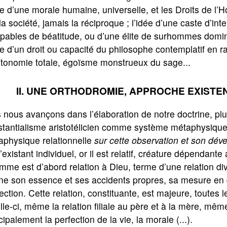
ée d’une morale humaine, universelle, et les Droits de l
la société, jamais la réciproque ; l’idée d’une caste d’in
apables de béatitude, ou d’une élite de surhommes domi
ée d’un droit ou capacité du philosophe contemplatif en r
utonomie totale, égoïsme monstrueux du sage...
II. UNE ORTHODROMIE, APPROCHE EXISTE
s nous avançons dans l’élaboration de notre doctrine, p
tantialisme aristotélicien comme système métaphysique (
aphysique relationnelle
sur cette observation et son dé
l’existant individuel, or il est relatif, créature dépenda
mme est d’abord relation à Dieu, terme d’une relation divin
e son essence et ses accidents propres, sa mesure en qu
ection. Cette relation, constituante, est majeure, toute
lle-ci, même la relation filiale au père et à la mère, même 
cipalement la perfection de la vie, la morale (...).