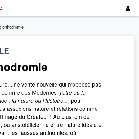
e
 : orthodromie
LE
thodromie
e, une vérité nouvelle qui n’oppose pas
ns comme des Modernes [
l’être ou le
e ; la nature ou l’histoire...
] pour
nous associons nature et relations comme
 l’image du Créateur ! Au plus loin de
, ou aristotélicienne entre nature idéale et
lvant les fausses antinomies, où