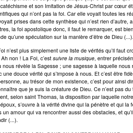
catéchisme et son Imitation de Jésus-Christ par cœur ét
ntifiques qui n’ont pas la foi. Car elle voyait toutes les r
voyait prises dans cette synthèse qui n’est rien d’autre, 
res, la foi apostolique donc, il faut le remarquer, est bien 
e qu’une spéculation sur la manière d’être de Dieu (...)
oi n’est plus simplement une liste de vérités qu’il faut cr
). Ah non ! La Foi, c’est
suivre la musique
, entrer précis
 nous révèle la Sagesse ; une sagesse à laquelle nous n’
 une douce vérité qui s’impose à nous. Et c’est être fid
ersonne, au trésor de mon existence, c’est pour ainsi d
nnaître que je suis la créature de Dieu. Ce n’est pas du t
ent, selon saint Thomas, la disposition par laquelle n
époux, s’ouvre à la vérité divine qui la pénètre et qui la
 un amour qui va rencontrer aussi des obstacles, et qu’il v
dir (...).