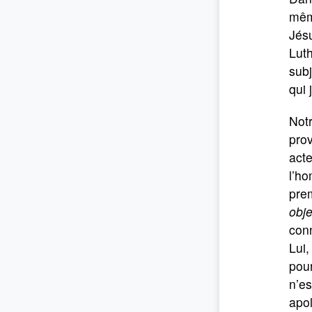
même
Jésu
Luth
subj
qui 
Notr
prov
acte
l’ho
prem
obje
conn
Lui,
pour
n’es
apol