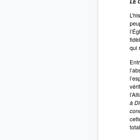
LE 
L’hi
peup
l’Ég
fidè
qui 
Entr
l’ab
l’es
véri
l’Al
à D
con
cett
tota