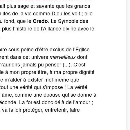
ait plus sage et savante que les grands
éalités de la vie comme Dieu les voit ; elle
au fond, que le
Credo
. Le Symbole des
plus l’histoire de l’Alliance divine avec le
.
oire sous peine d’être exclus de l’Église
ément dans cet univers
merveilleux
dont
aurions jamais pu penser (...). C’est
èle à mon propre être, à ma propre dignité
ire m’aider à exister moi-même que
out une vérité qui s’impose ! La vérité
otre âme, comme une épouse qui se donne à
 féconde. La foi est donc déjà de l’amour ;
a falloir protéger, entretenir, faire