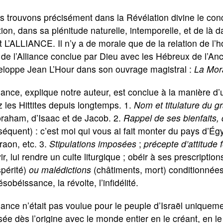
 trouvons précisément dans la Révélation divine le con
tion, dans sa plénitude naturelle, intemporelle, et de là d
t L’ALLIANCE. Il n’y a de morale que de la relation de l’
de l’Alliance conclue par Dieu avec les Hébreux de l’An
eloppe Jean L’Hour dans son ouvrage magistral :
La Mora
liance, explique notre auteur, est conclue à la manière d
 les Hittites depuis longtemps. 1.
Nom et titulature du gr
braham, d’Isaac et de Jacob. 2.
Rappel de ses bienfaits,
équent) : c’est moi qui vous ai fait monter du pays d’Égy
aon, etc. 3.
Stipulations imposées
;
précepte d’attitude
ir, lui rendre un culte liturgique ; obéir à ses prescription
spérité)
ou malédictions
(châtiments, mort) conditionnées 
ésobéissance, la révolte, l’infidélité.
liance n’était pas voulue pour le peuple d’Israël uniquem
ée dès l’origine avec le monde entier en le créant, en le 