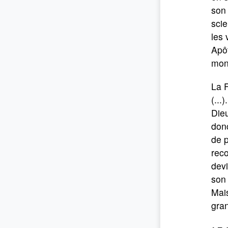
son 
scie
les 
Apôt
mond
La F
(...
Dieu
donc
de p
reco
devi
son 
Mais
gran