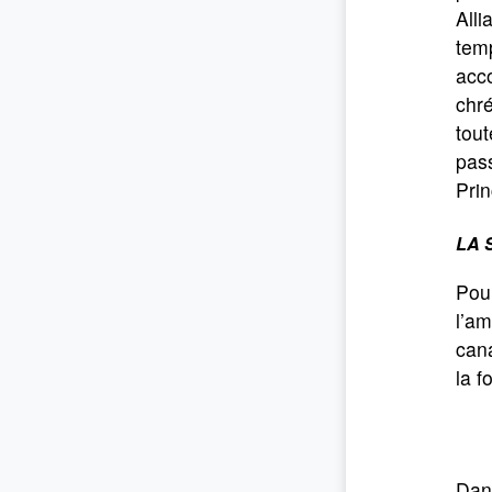
Alli
temp
acco
chré
tout
pass
Prin
LA 
Pour
l’am
cana
la f
Dans