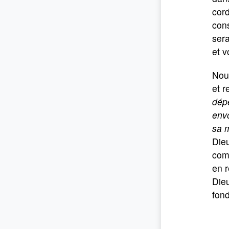
cord
cons
sera
et v
Nou
et r
dépe
envo
sa 
Die
com
en r
Die
fond