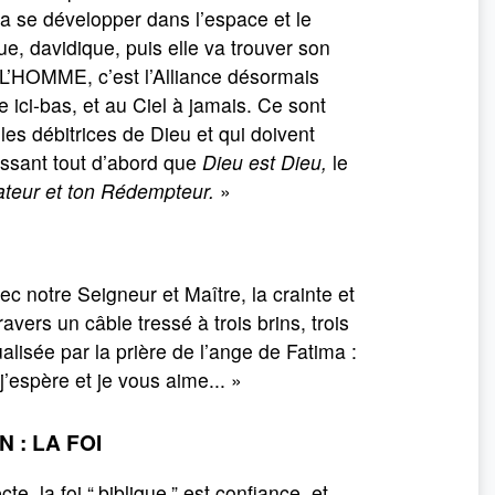
a se développer dans l’espace et le
, davidique, puis elle va trouver son
’HOMME, c’est l’Alliance désormais
re ici-bas, et au Ciel à jamais. Ce sont
les débitrices de Dieu et qui doivent
issant tout d’abord que
Dieu est Dieu,
le
ateur et ton Rédempteur.
»
vec notre Seigneur et Maître, la crainte et
vers un câble tressé à trois brins, trois
lisée par la prière de l’ange de Fatima :
 j’espère et je vous aime... »
N : LA FOI
e, la foi “
biblique
” est confiance, et