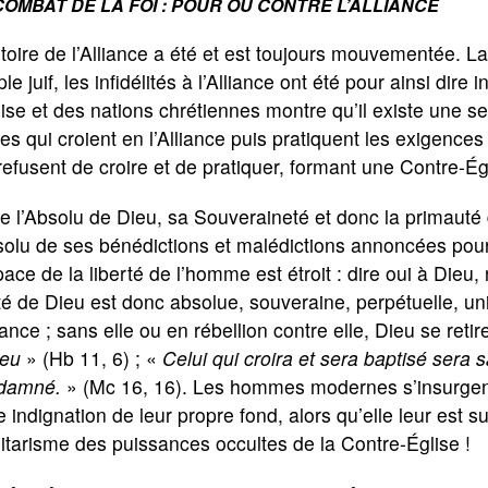
COMBAT DE LA FOI : POUR OU CONTRE L’ALLIANCE
stoire de l’Alliance a été et est toujours mouvementée.
le juif, les infidélités à l’Alliance ont été pour ainsi dire 
lise et des nations chrétiennes montre qu’il existe une se
les qui croient en l’Alliance puis pratiquent les exigences
refusent de croire et de pratiquer, formant une Contre-Églis
e l’Absolu de Dieu, sa Souveraineté et donc la primauté d
solu de ses bénédictions et malédictions annoncées pour 
pace de la liberté de l’homme est étroit : dire oui à Dieu,
té de Dieu est donc absolue, souveraine, perpétuelle, univ
liance ; sans elle ou en rébellion contre elle, Dieu se retir
ieu
» (Hb 11, 6) ; «
Celui qui croira et sera baptisé sera 
damné.
» (Mc 16, 16). Les hommes modernes s’insurgent 
e indignation de leur propre fond, alors qu’elle leur est 
litarisme des puissances occultes de la Contre-Église !