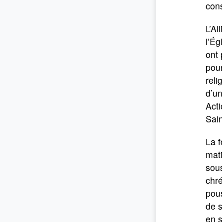
cons
L’Al
l’Ég
ont 
pour
reli
d’un
Acti
Sain
La f
mati
sous
chré
pous
de s
en s