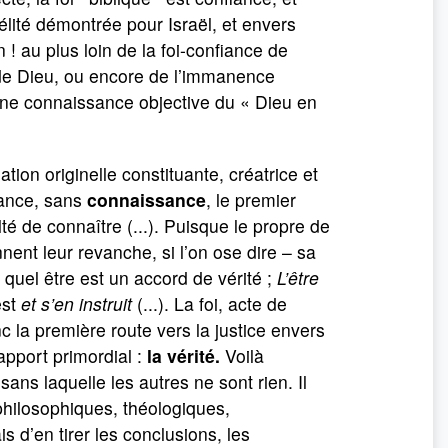
lité démontrée pour Israël, et envers
! au plus loin de la foi-confiance de
e de Dieu, ou encore de l’immanence
 une connaissance objective du « Dieu en
ion originelle constituante, créatrice et
sance, sans
connaissance
, le premier
lté de connaître (...). Puisque le propre de
nent leur revanche, si l’on ose dire – sa
quel être est un accord de vérité ;
L’être
est
et s’en instruit
(...). La foi, acte de
c la première route vers la justice envers
rapport primordial :
la vérité.
Voilà
ans laquelle les autres ne sont rien. Il
 philosophiques, théologiques,
is d’en tirer les conclusions, les