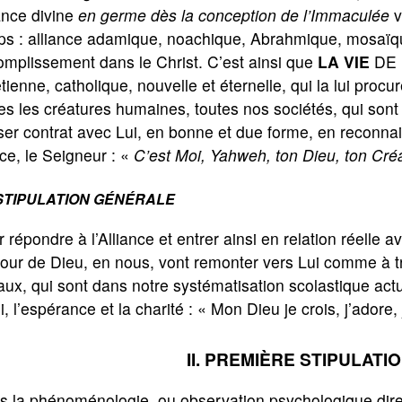
ance divine
en germe dès la conception de l’Immaculée
v
s : alliance adamique, noachique, Abrahmique, mosaïque
mplissement dans le Christ. C’est ainsi que
LA VIE
DE L
tienne, catholique, nouvelle et éternelle, qui la lui procu
es les créatures humaines, toutes nos sociétés, qui sont 
er contrat avec Lui, en bonne et due forme, en reconna
ce, le Seigneur : «
C’est Moi, Yahweh, ton Dieu, ton Cré
STIPULATION GÉNÉRALE
 répondre à l’Alliance et entrer ainsi en relation réelle a
our de Dieu, en nous, vont remonter vers Lui comme à tra
ux, qui sont dans notre systématisation scolastique actua
oi, l’espérance et la charité : « Mon Dieu je crois, j’adore,
II. PREMIÈRE STIPULATIO
 la phénoménologie, ou observation psychologique direct