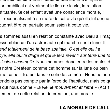
on ombilical est vraiment le lien de la vie, la relation
tituante. Si cet enfant avait une conscience morale, il
it reconnaissant à sa mère de cette vie qu’elle lui donne
oudrait être en parfaite soumission à cette vie.
s sommes aussi en relation constante avec Dieu à l’ima
essemblance d’un astronaute qui marche sur la lune. Il
nd totalement de la base spatiale. C’est elle qui l’a
yé, elle qui le dirige et qui le fera revenir sur terre une fo
mission accomplie.
Nous sommes donc entre les mains 
u notre Créateur, comme cet homme sur la lune ou bien
me ce petit fœtus dans le sein de sa mère. Nous ne no
endons pas compte par la force de l’habitude, mais ce qui
u qui nous donne
« la vie, le mouvement et l’être »
(Act 1
ement de cette relation de création, une morale.
LA MORALE DE L’AL