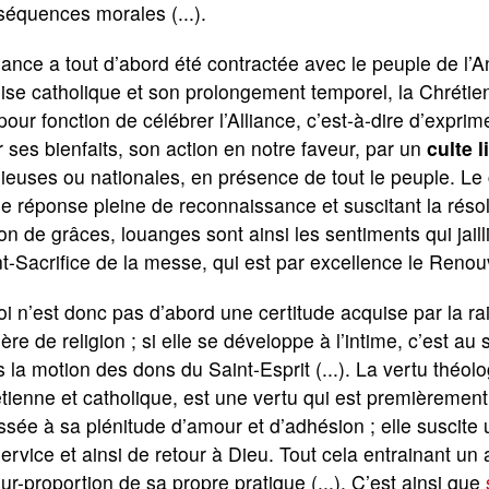
équences morales (...).
liance a tout d’abord été contractée avec le peuple de l
lise catholique et son prolongement temporel, la Chréti
pour fonction de célébrer l’Alliance, c’est-à-dire d’expri
 ses bienfaits, son action en notre faveur, par un
culte l
gieuses ou nationales, en présence de tout le peuple. Le 
e réponse pleine de reconnaissance et suscitant la résol
on de grâces, louanges sont ainsi les sentiments qui jail
t-Sacrifice de la messe, qui est par excellence le Renouv
oi n’est donc pas d’abord une certitude acquise par la ra
ère de religion ; si elle se développe à l’intime, c’est au
 la motion des dons du Saint-Esprit (...). La vertu théolo
tienne et catholique, est une vertu qui est premièrement
sée à sa plénitude d’amour et d’adhésion ; elle suscite
ervice et ainsi de retour à Dieu. Tout cela entrainant u
ur-proportion de sa propre pratique (...). C’est ainsi que