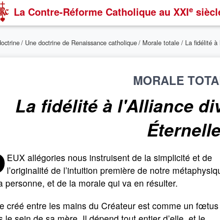
e
La Contre-Réforme Catholique
au XXI
siècl
doctrine
/
Une doctrine de Renaissance catholique
/
Morale totale
/ La fidélité à
MORALE TOTA
La fidélité à l'Alliance d
Éternell
D
EUX allégories nous instruisent de la simplicité et de
l’originalité de l’intuition première de notre métaphysiq
a personne, et de la morale qui va en résulter.
re créé entre les mains du Créateur est comme un fœtus
 le sein de sa mère. Il dépend tout entier d’elle, et le