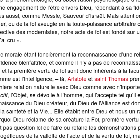
 engagement de l’être envers Dieu, répondant à sa fidé
s aussi, comme Messie, Sauveur d’Israël. Mais attention 
er, ou de la foi aveugle en la toute-puissance arbitrair
ective des modernistes, notre acte de foi est fondé sur
j’ai cru ».
e morale étant foncièrement la reconnaissance d’une relat
idence bienfaitrice, et comme il n’y a pas de reconnais
 et la première vertu de foi sont donc inhérents à la facu
mme est l’intelligence, – là,
Aristote
et
saint Thomas
pren
ière relation naturelle avec Dieu comme avec n’importe 
ctif
, l’Objet, se dévoile à l’homme, qui l’accepte tel qu’il 
aissance du Dieu créateur, du Dieu de l’Alliance est don
 la sainteté et la Vie... Elle établit entre Dieu et nous un 
quoi Dieu réclame de sa créature la Foi, première vertu s
t pas question ici de faire ou refaire les démonstrations
ogétiques de la validité de l’acte et de la vertu de foi, ma