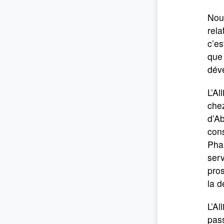
Nous
rela
c’es
que 
dév
L’Al
chez
d’A
cons
Phar
serv
pro
la d
L’Al
pass