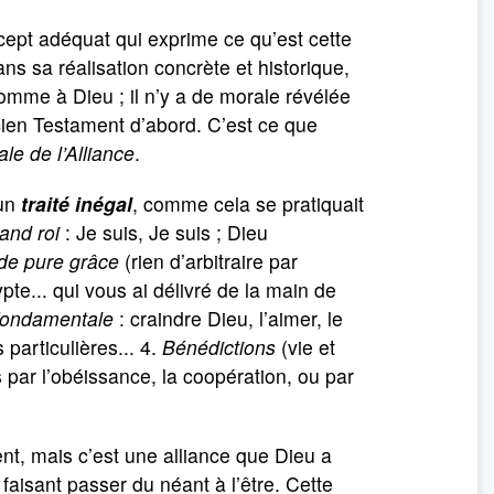
cept adéquat qui exprime ce qu’est cette
ans sa réalisation concrète et historique,
homme à Dieu ; il n’y a de morale révélée
cien Testament d’abord. C’est ce que
le de l’Alliance
.
’un
traité inégal
, comme cela se pratiquait
and roi
: Je suis, Je suis ; Dieu
 de pure grâce
(rien d’arbitraire par
pte... qui vous ai délivré de la main de
 fondamentale
: craindre Dieu, l’aimer, le
s particulières... 4.
Bénédictions
(vie et
par l’obéissance, la coopération, ou par
ent, mais c’est une alliance que Dieu a
faisant passer du néant à l’être. Cette