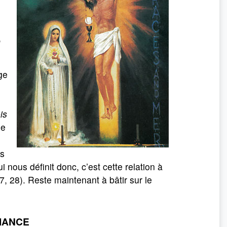
,
ge
is
de
us
 nous définit donc, c’est cette relation à
7, 28). Reste maintenant à bâtir sur le
LIANCE