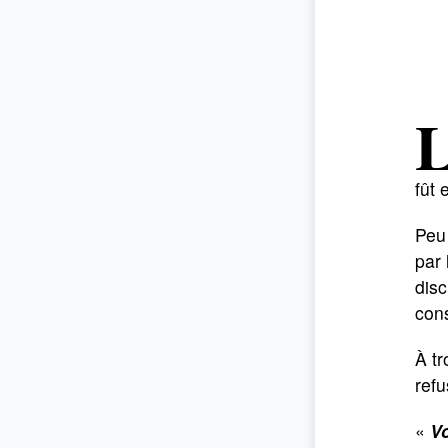
fût
Peu 
par 
disc
cons
À tr
refu
«
Vo