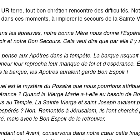
S
UR terre, tout bon chrétien rencontre des difficultés. N
dans ces moments, à implorer le secours de la Sainte V
ns les épreuves, notre bonne Mère nous donne l’Espéra
ir et notre Bon Secours. Cela veut dire que par elle il y
 pense aux Apôtres dans la tempête. La barque risquait d
neur leur reprocha leur manque de foi et d’espérance. É
 la barque, les Apôtres auraient gardé Bon Espoir !
el est le mystère du Rosaire que nous pourrions attribu
érance ? Quand la Vierge Marie a-t-elle eu besoin de B
s au Temple. La Sainte Vierge et saint Joseph avaient p
spérés ? Non. Remontés à Jérusalem, ils l’ont cherché p
é, mais avec le Bon Espoir de le retrouver.
ndant cet Avent, conservons dans notre cœur cette imag