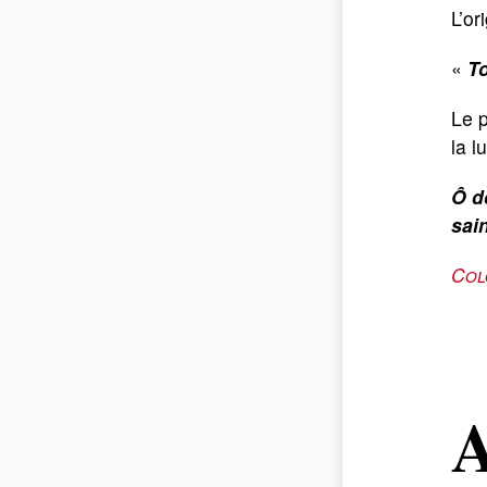
L’or
«
T
Le p
la l
Ô d
sai
Col