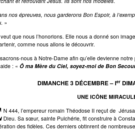
chant et retrouvant Jésus. Ils sont nos modèles
.
ns nos épreuves, nous garderons Bon Espoir, à l’exemple
u.
»
 veut que nous l’honorions. Elle nous a donné son image
rtenir, comme nous allons le découvrir.
sacrons-nous à Notre-Dame afin qu’elle devienne notre 
aide : «
Ô ma Mère du Ciel, soyez-moi de Bon Secour
er
DIMANCHE 3 DÉCEMBRE – I
DIMA
UNE ICÔNE MIRACUL
E
N 444, l’empereur romain Théodose II reçut de Jérusa
Dieu. Sa sœur, sainte Pulchérie, fit construire à Const
ration des fidèles. Ces derniers obtinrent de nombreuse