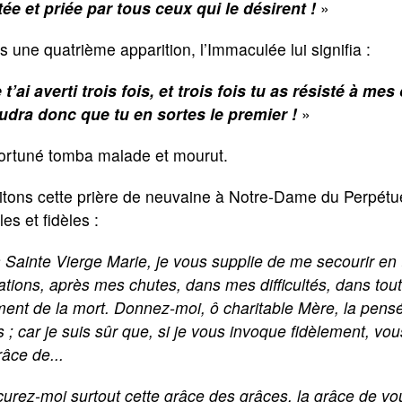
tée et priée par tous ceux qui le désirent !
»
 une quatrième apparition, l’Immaculée lui signifia :
 t’ai averti trois fois, et trois fois tu as résisté à m
faudra donc que tu en sortes le premier !
»
fortuné tomba malade et mourut.
tons cette prière de neuvaine à Notre-Dame du Perpétuel
les et fidèles :
 Sainte Vierge Marie, je vous supplie de me secourir en 
ations, après mes chutes, dans mes difficultés, dans tout
nt de la mort. Donnez-moi, ô charitable Mère, la pensée
 ; car je suis sûr que, si je vous invoque fidèlement, vo
râce de...
urez-moi surtout cette grâce des grâces, la grâce de vo