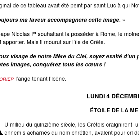
iginal de ce tableau avait été peint par saint Luc à qui N
oujours ma faveur accompagnera cette image
. »
er
ape Nicolas I
souhaitant la posséder à Rome, le moine
ui apporter. Mais il mourut sur l’île de Crête.
oux visage de notre Mère du Ciel, soyez exalté d’un 
ntes images, conquérez tous les cœurs !
orier
l’ange tenant l’icône.
LUNDI 4 DÉCEMB
ÉTOILE DE LA ME
A
U milieu du quinzième siècle, les Crétois craignirent 
ennemis acharnés du nom chrétien, avaient pour cri de