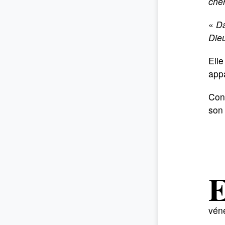
cher
«
Da
Die
Elle
appa
Con
son 
véné