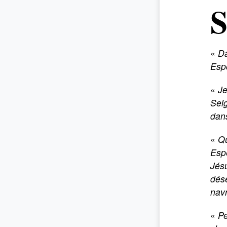
Secours
«
Da
Espo
«
Je
Seig
dans
«
Qu
Esp
Jésu
dése
navr
«
Pe