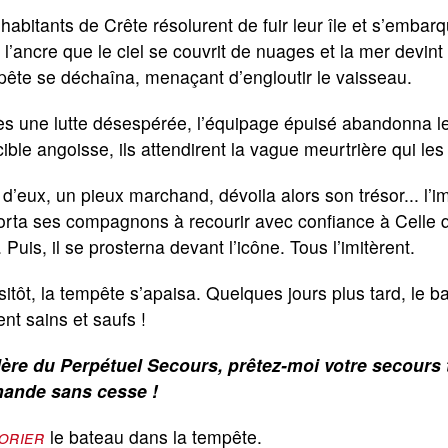
habitants de Crête résolurent de fuir leur île et s’embarqu
 l’ancre que le ciel se couvrit de nuages et la mer devin
ête se déchaîna, menaçant d’engloutir le vaisseau.
s une lutte désespérée, l’équipage épuisé abandonna le 
cible angoisse, ils attendirent la vague meurtrière qui les
 d’eux, un pieux marchand, dévoila alors son trésor... l’
rta ses compagnons à recourir avec confiance à Celle q
 Puis, il se prosterna devant l’icône. Tous l’imitèrent.
itôt, la tempête s’apaisa. Quelques jours plus tard, le ba
ent sains et saufs !
ère du Perpétuel Secours, prêtez-moi votre secours to
ande sans cesse !
orier
le bateau dans la tempête.