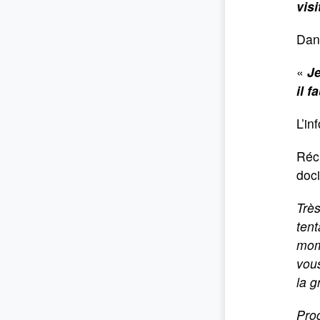
visi
Dans
«
Je
il 
L’in
Réci
doci
Très
tent
mome
vous
la g
Proc