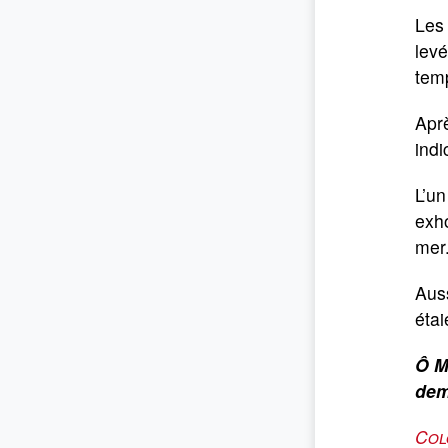
Les 
levé
temp
Aprè
indi
L’un
exho
mer.
Auss
étai
Ô M
dem
Col