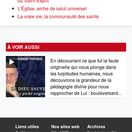
du Saint-Esprit
L'Église, arche de salut universel
La vraie vie, la communauté des saints
À VOIR AUSSI
En découvrant ce que fut la faute
originelle qui nous plonge dans
les turpitudes humaines, nous
découvrons la grandeur de la
pédagogie divine pour nous
rapprocher de Lui : bouleversant...
Liens utiles
Nos sites web
Archives