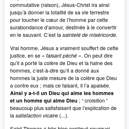
commutative (raison), Jésus-Christ ira ainsi
jusqu’à donner la totalité de sa vie terrestre
pour toucher le cœur de l’homme par cette
surabondance d’amour, destinée à le convertir
en le sauvant. C’est la
sainteté de miséricorde
.
Vrai homme, Jésus a vraiment souffert de cette
justice, en se
« faisant péché »
. On peut dire
qu’il a porté la colère de Dieu et la haine des
hommes, c’est-à-dire qu’il a donné aux
hommes la juste mesure de la colère que Dieu
a contre eux ; mais ce faisant, il l’a apaisée.
Ainsi y a-t-il un Dieu qui aime les hommes
et un homme qui aime Dieu
; “
croisillon
”
beaucoup plus satisfaisant que l’explication de
la
satisfaction vicaire
(...).
Saint Thomas a très bien expliqué pourquoi